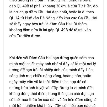
theo đường Phú Bài – Trường Hà hướng ra biển,
gặp QL 49B rẽ phải khoảng 30km là cửa Tư Hiền, đó
là nơi chụp đầm Cầu Hai đẹp nhất, hoặc là đi theo
QL 1A từ Huế vào Đà Nẵng, đến khu vực Ga Cầu Hai
sẽ thấy ngay bên trái là đầm Cầu Hai. Đi thêm
khoảng 8km nữa là lại gặp QL 49B để rẽ trái vào
cửa Tư Hiền được.
Khi đến với Đầm Cầu Hai bạn đừng quên sắm cho
mình một chiếc máy ảnh nhé vì đây sẽ là một nơi lý
tưởng để bạn trổ tài nhiếp ảnh của mình đấy. Lúc
sáng tinh mơ, chiều nắng vàng, hoàng hôn, hoặc
ngày mây vần vũ là thời điểm thích hợp để có
những bức ảnh tuyệt vời đấy. Đừng lo vì mình đến
không đúng thời điểm, trong thời gian chờ đợi bạn
có thể mua thức ăn của dân và ăn trên đầm cũng là
một trải nghiệm khá thú vị đấy, còn nếu bạn nào có