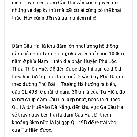
diệu. Tuy nhiên, đầm Cầu Hai vẫn còn nguyên đó
những vẻ đẹp kỳ thú mà bất cứ ai cũng có thể khai
thác. Hãy cùng đến và trải nghiệm nhé!
Đầm Cầu Hai là khu đầm lớn nhất trong hệ thống
đầm của Phá Tam Giang, chu vi lên đến hơn 100km,
nằm ở phía Nam – trên địa phận Huyện Phú Lộc,
Thừa Thiên Huế. Để đến được đây thì bạn có thể đi
theo hai đường: một là từ ngã 3 sân bay Phú Bài, đi
theo đường Phú Bài – Trường Hà hướng ra biển,
gặp QL 49B rẽ phải khoảng 30km là cửa Tư Hiền, đó
là nơi chụp đầm Cầu Hai đẹp nhất, hoặc là đi theo
QL 1A từ Huế vào Đà Nẵng, đến khu vực Ga Cầu Hai
sẽ thấy ngay bên trái là đầm Cầu Hai. Đi thêm
khoảng 8km nữa là lại gặp QL 49B để rẽ trái vào
cửa Tư Hiền được.