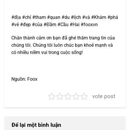
#địa #chỉ #tham #quan #du #lịch #và #Khám #phá
#vẻ #đẹp #của #Đầm #Cầu #Hai #fooxvn
Chân thành cảm ơn bạn đã ghé thăm trang tin của
chúng tôi. Chúng tôi luôn chúc bạn khoẻ mạnh và
có nhiều niềm vui trong cuộc sống!
Nguồn: Foox
vote post
Để lại một bình luận