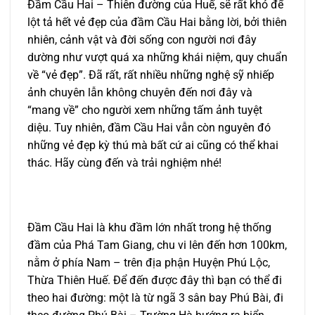
Đầm Cầu Hai – Thiên đường của Huế, sẽ rất khó để
lột tả hết vẻ đẹp của đầm Cầu Hai bằng lời, bởi thiên
nhiên, cảnh vật và đời sống con người nơi đây
dường như vượt quá xa những khái niệm, quy chuẩn
về “vẻ đẹp”. Đã rất, rất nhiều những nghệ sỹ nhiếp
ảnh chuyên lẫn không chuyên đến nơi đây và
“mang về” cho người xem những tấm ảnh tuyệt
diệu. Tuy nhiên, đầm Cầu Hai vẫn còn nguyên đó
những vẻ đẹp kỳ thú mà bất cứ ai cũng có thể khai
thác. Hãy cùng đến và trải nghiệm nhé!
Đầm Cầu Hai là khu đầm lớn nhất trong hệ thống
đầm của Phá Tam Giang, chu vi lên đến hơn 100km,
nằm ở phía Nam – trên địa phận Huyện Phú Lộc,
Thừa Thiên Huế. Để đến được đây thì bạn có thể đi
theo hai đường: một là từ ngã 3 sân bay Phú Bài, đi