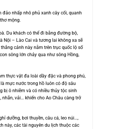
 đảo nhấp nhô phủ xanh cây cối, quanh
 thơ mộng.
à. Du khách có thể đi bằng đường bộ,
 Nội – Lào Cai và tương lai không xa sẽ
 thắng cảnh này nằm trên trục quốc lộ số
u con sông lớn chảy qua như sông Hồng,
m thực vật đa loài dầy đặc và phong phú,
ý là mực nước trong hồ luôn có độ sâu
 bị ô nhiễm và có nhiều thủy tộc sinh
i, nhãn, vải… khiến cho Ao Châu càng trở
nghỉ dưỡng, bơi thuyền, câu cá, leo núi…,
h này, các tài nguyên du lịch thuộc các