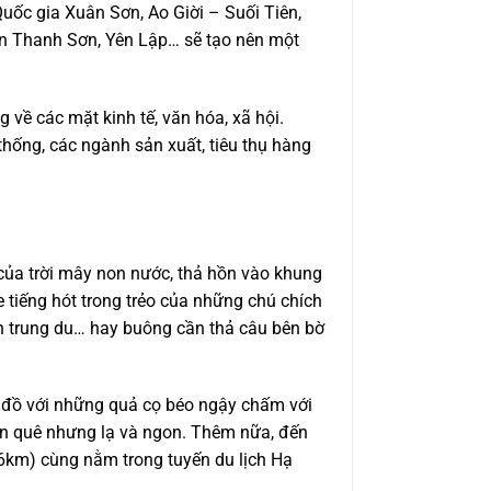
Quốc gia Xuân Sơn, Ao Giời – Suối Tiên,
n Thanh Sơn, Yên Lập… sẽ tạo nên một
 về các mặt kinh tế, văn hóa, xã hội.
 thống, các ngành sản xuất, tiêu thụ hàng
của trời mây non nước, thả hồn vào khung
 tiếng hót trong trẻo của những chú chích
n trung du… hay buông cần thả câu bên bờ
đồ với những quả cọ béo ngậy chấm với
ân quê nhưng lạ và ngon. Thêm nữa, đến
6km) cùng nằm trong tuyến du lịch Hạ