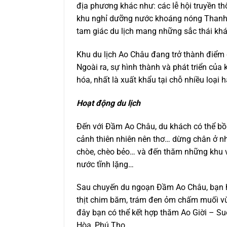
địa phương khác như: các lễ hội truyền th
khu nghỉ dưỡng nước khoáng nóng Thanh 
tam giác du lịch mang những sắc thái khác
Khu du lịch Ao Châu đang trở thành điểm du
Ngoài ra, sự hình thành và phát triển của 
hóa, nhất là xuất khẩu tại chỗ nhiều loại
Hoạt động du lịch
Đến với Đầm Ao Châu, du khách có thể bồ
cảnh thiên nhiên nên thơ… dừng chân ở nh
chòe, chèo bẻo… và đến thăm những khu v
nước tĩnh lặng…
Sau chuyến du ngoạn Đầm Ao Châu, bạn h
thịt chim băm, trám đen ỏm chấm muối vừ
đây bạn có thể kết hợp thăm Ao Giời – S
Hòa, Phú Thọ.