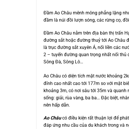
Đầm Ao Châu mênh mông phẳng lặng như m
đầm là núi đồi lượn sóng, các rừng cọ, đồ
Đầm Ao Châu nằm trên địa bàn thị trấn H
đường sắt hoặc đường thuỷ tới Ao Châu đề
là trục đường sắt xuyên Á, nối liền các n
2 – tuyến đường quan trọng nhất nối thủ 
Sông Đà, Sông Lô…
Ao Châu có diện tích mặt nước khoảng 2
đỉnh cao nhất cao tới 177m so với mặt bi
khoảng 3m, có nơi sâu tới 35m và quanh n
sống: giải, rùa vàng, ba ba… Đặc biệt, nh
nên hấp dẫn.
Ao Châu
có điều kiện rất thuận lợi để phát
đáp ứng nhu cầu của du khách trong và ngo