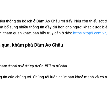
ều thông tin bổ ích ở Đầm Ao Châu rồi đấy! Nếu còn thiếu sót t
hật bổ sung nhiều thông tin đầy đủ hơn cho người khác được biế
ỉ tham quan khác, bạn hãy truy cập ở đây:
https://top9.com.vn
m qua, khám phá Đầm Ao Châu
#Khám #phá #vẻ #đẹp #của #Đầm #Châu
tin của chúng tôi. Chúng tôi luôn chúc bạn khoẻ mạnh và có n