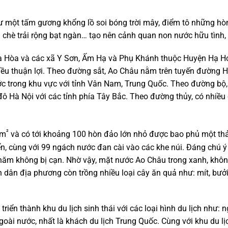
ột tấm gương khổng lồ soi bóng trời mây, điểm tô những hòn
i chè trải rộng bạt ngàn… tạo nên cảnh quan non nước hữu tình,
ạ Hòa và các xã Y Sơn, Ấm Hạ và Phụ Khánh thuộc Huyện Hạ Ho
u thuận lợi. Theo đường sắt, Ao Châu nằm trên tuyến đường Hà
ước trong khu vực với tỉnh Vân Nam, Trung Quốc. Theo đường bộ,
đô Hà Nội với các tỉnh phía Tây Bắc. Theo đường thủy, có nhiề
²
km
và có tới khoảng 100 hòn đảo lớn nhỏ được bao phủ một thả
ển, cùng với 99 ngách nước đan cài vào các khe núi. Đáng chú 
ăm không bị cạn. Nhờ vậy, mặt nước Ao Châu trong xanh, không
ân dân địa phương còn trồng nhiều loại cây ăn quả như: mít, bưở
 triển thành khu du lịch sinh thái với các loại hình du lịch như: 
ài nước, nhất là khách du lịch Trung Quốc. Cùng với khu du lịc