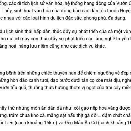
ống, các di tích lịch sử văn hóa, hệ thống hang động của Vườn 
Thủy, sinh hoạt văn hóa của đồng bào các dân tộc thuộc Huyệ
 nhau với các loại hình du lịch đặc sắc, phong phú, đa dạng.
 lịch sinh thái hấp dẫn, thúc đẩy sự phát triển của cả một vùng
khu du lịch này còn thúc đẩy sự phát triển các làng nghề truyền
 hàng hoá, hàng lưu niệm cũng như các dịch vụ khác.
ng bềnh trên những chiếc thuyền nan để chiêm ngưỡng vẻ đẹp 
ững hòn đảo xanh tươi, dạo bước dưới tán cọ xòe mát dịu, nghe
ườn trĩu quả, thưởng thức hương thơm vị ngọt của trái cây miề
ãy thử những món ăn dân dã như: xôi gạo nếp hoa vàng được 
ng, trám chua kho cá, măng sặt nấu thịt gà đồi… đậm chất ch
uối Tiên (cách khoảng 15km) và Đền Mẫu Âu Cơ (cách khoảng 1