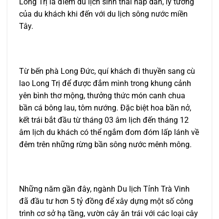
Long Trị là điểm du lịch sinh thái hấp dẫn, lý tưởng
của du khách khi đến với du lịch sông nước miền
Tây.
Từ bến phà Long Đức, quí khách đi thuyền sang cù
lao Long Trị để được đắm mình trong khung cảnh
yên bình thơ mộng, thưởng thức món canh chua
bần cá bông lau, tôm nướng. Đặc biệt hoa bần nở,
kết trái bắt đầu từ tháng 03 âm lịch đến tháng 12
âm lịch du khách có thể ngắm đom đóm lấp lánh về
đêm trên những rừng bần sông nước mênh mông.
Những năm gần đây, ngành Du lịch Tỉnh Trà Vinh
đã đầu tư hơn 5 tỷ đồng để xây dựng một số công
trình cơ sở hạ tầng, vườn cây ăn trái với các loại cây