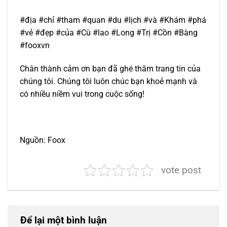
#địa #chỉ #tham #quan #du #lịch #và #Khám #phá
#vẻ #đẹp #của #Cù #lao #Long #Trị #Cồn #Bàng
#fooxvn
Chân thành cảm ơn bạn đã ghé thăm trang tin của
chúng tôi. Chúng tôi luôn chúc bạn khoẻ mạnh và
có nhiều niềm vui trong cuộc sống!
Nguồn: Foox
vote post
Để lại một bình luận