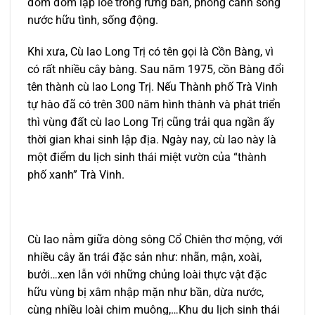
đom đóm lập lòe trong rừng bần, phong cảnh sông
nước hữu tình, sống động.
Khi xưa, Cù lao Long Trị có tên gọi là Cồn Bàng, vì
có rất nhiều cây bàng. Sau năm 1975, cồn Bàng đổi
tên thành cù lao Long Trị. Nếu Thành phố Trà Vinh
tự hào đã có trên 300 năm hình thành và phát triển
thì vùng đất cù lao Long Trị cũng trải qua ngần ấy
thời gian khai sinh lập địa. Ngày nay, cù lao này là
một điểm du lịch sinh thái miệt vườn của “thành
phố xanh” Trà Vinh.
Cù lao nằm giữa dòng sông Cổ Chiên thơ mộng, với
nhiều cây ăn trái đặc sản như: nhãn, mận, xoài,
bưởi…xen lẫn với những chủng loài thực vật đặc
hữu vùng bị xâm nhập mặn như bần, dừa nước,
cùng nhiều loài chim muông,…Khu du lịch sinh thái