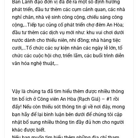
Ban Lãnh đạo đơn vị đã đề ra một số định hướng
phát triển, đầu tư thêm các cụm cảnh quan, các nhà
nghỉ chân, nhà vệ sinh công cộng, chiếu sáng công
cộng,…Tiếp tục củng cố phát triển chợ đêm An Hòa;
đầu tư thêm các dịch vụ mới như: khu vui chơi dưới
nước dành cho thiếu niên, nhi đồng; nhà hàng tiệc
cưới,…Tổ chức các sự kiện nhân các ngày lễ lớn, tổ
chức các cuộc hội chợ, triển lãm, các buổi trình diễn
văn hóa nghệ thuật,…
Vậy là chúng ta đã tìm hiểu thêm được nhiều thông
tin bổ ích ở Công viên An Hòa (Rạch Giá) – #1 rồi
đấy! Nếu còn thiếu sót thông tin gì về nơi đây, mong
bạn hãy để lại bình luận bên dưới để chúng tôi cập
nhật bổ sung nhiều thông tin đầy đủ hơn cho người
khác được biết.
Nếu bạn muốn tìm hiểu thêm những địa chỉ tham