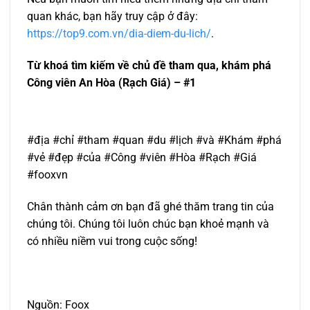
quan khác, bạn hãy truy cập ở đây:
https://top9.com.vn/dia-diem-du-lich/
.
Từ khoá tìm kiếm về chủ đề tham qua, khám phá
Công viên An Hòa (Rạch Giá) – #1
#địa #chỉ #tham #quan #du #lịch #và #Khám #phá
#vẻ #đẹp #của #Công #viên #Hòa #Rạch #Giá
#fooxvn
Chân thành cảm ơn bạn đã ghé thăm trang tin của
chúng tôi. Chúng tôi luôn chúc bạn khoẻ mạnh và
có nhiều niềm vui trong cuộc sống!
Nguồn: Foox