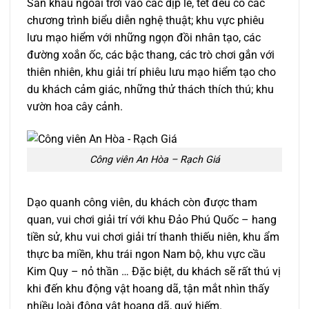
Sân khấu ngoài trời vào các dịp lễ, tết đều có các
chương trình biểu diễn nghệ thuật; khu vực phiêu
lưu mạo hiểm với những ngọn đồi nhân tạo, các
đường xoắn ốc, các bậc thang, các trò chơi gắn với
thiên nhiên, khu giải trí phiêu lưu mạo hiểm tạo cho
du khách cảm giác, những thử thách thích thú; khu
vườn hoa cây cảnh.
Công viên An Hòa – Rạch Giá
Dạo quanh công viên, du khách còn được tham
quan, vui chơi giải trí với khu Đảo Phú Quốc – hang
tiền sử, khu vui chơi giải trí thanh thiếu niên, khu ẩm
thực ba miền, khu trái ngon Nam bộ, khu vực cầu
Kim Quy – nỏ thần … Đặc biệt, du khách sẽ rất thú vị
khi đến khu động vật hoang dã, tận mắt nhìn thấy
nhiều loài động vật hoang dã, quý hiếm.