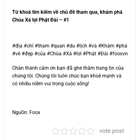
Từ khoá tìm kiếm về chủ đề tham qua, khám phá
Chùa Xá lợi Phật Đài – #1
#địa #chỉ #tham #quan #du #lịch #và #Khám #phá
#vẻ #đẹp #của #Chùa #Xá #lợi #Phật #Đài #fooxvn
Chân thành cảm ơn bạn đã ghé thăm trang tin của
chúng tôi. Chúng tôi luôn chúc bạn khoẻ mạnh và
có nhiều niềm vui trong cuộc sống!
Nguồn: Foox
vote post