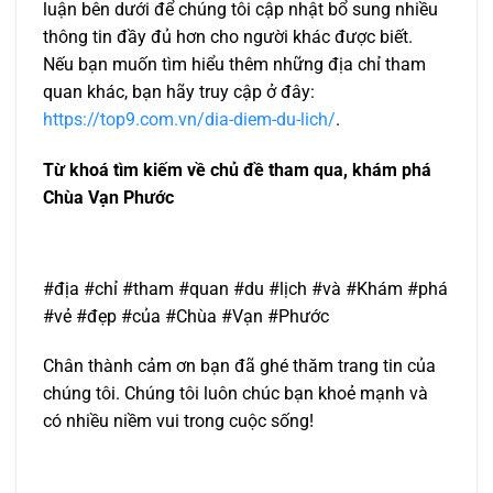
luận bên dưới để chúng tôi cập nhật bổ sung nhiều
thông tin đầy đủ hơn cho người khác được biết.
Nếu bạn muốn tìm hiểu thêm những địa chỉ tham
quan khác, bạn hãy truy cập ở đây:
https://top9.com.vn/dia-diem-du-lich/
.
Từ khoá tìm kiếm về chủ đề tham qua, khám phá
Chùa Vạn Phước
#địa #chỉ #tham #quan #du #lịch #và #Khám #phá
#vẻ #đẹp #của #Chùa #Vạn #Phước
Chân thành cảm ơn bạn đã ghé thăm trang tin của
chúng tôi. Chúng tôi luôn chúc bạn khoẻ mạnh và
có nhiều niềm vui trong cuộc sống!