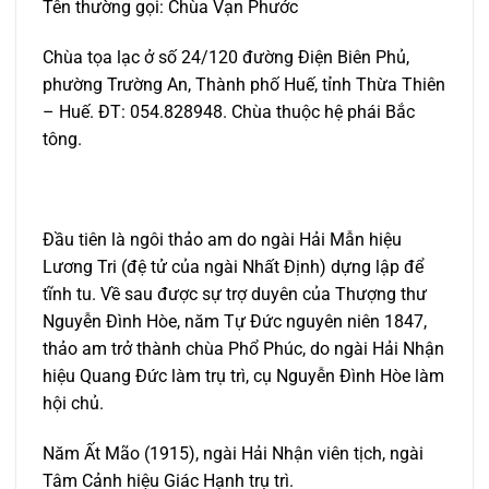
Tên thường gọi:
Chùa Vạn Phước
Chùa tọa lạc ở số 24/120 đường Điện Biên Phủ,
phường Trường An, Thành phố Huế, tỉnh Thừa Thiên
– Huế. ĐT: 054.828948. Chùa thuộc hệ phái Bắc
tông.
Đầu tiên là ngôi thảo am do ngài Hải Mẫn hiệu
Lương Tri (đệ tử của ngài Nhất Định) dựng lập để
tĩnh tu. Về sau được sự trợ duyên của Thượng thư
Nguyễn Đình Hòe, năm Tự Đức nguyên niên 1847,
thảo am trở thành chùa Phổ Phúc, do ngài Hải Nhận
hiệu Quang Đức làm trụ trì, cụ Nguyễn Đình Hòe làm
hội chủ.
Năm Ất Mão (1915), ngài Hải Nhận viên tịch, ngài
Tâm Cảnh hiệu Giác Hạnh trụ trì.