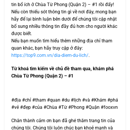
tin bổ ích ở Chùa Từ Phong (Quận 2) – #1 rồi đấy!
Nếu còn thiếu sót thông tin gì về nơi đây, mong bạn
hãy để lại bình luận bên dưới để chúng tôi cập nhật
bổ sung nhiều thông tin đầy đủ hơn cho người khác
được biết.
Nếu bạn muốn tìm hiểu thêm những địa chỉ tham
quan khác, bạn hãy truy cập ở đây:
https://top9.com.vn/dia-diem-du-lich/
.
Từ khoá tìm kiếm về chủ đề tham qua, khám phá
Chùa Từ Phong (Quận 2) – #1
#địa #chỉ #tham #quan #du #lịch #và #Khám #phá
#vẻ #đẹp #của #Chùa #Từ #Phong #Quận #fooxvn
Chân thành cảm ơn bạn đã ghé thăm trang tin của
chúng tôi. Chúng tôi luôn chúc bạn khoẻ mạnh và