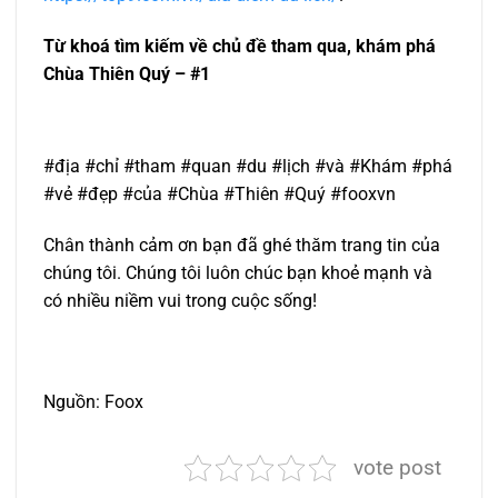
Từ khoá tìm kiếm về chủ đề tham qua, khám phá
Chùa Thiên Quý – #1
#địa #chỉ #tham #quan #du #lịch #và #Khám #phá
#vẻ #đẹp #của #Chùa #Thiên #Quý #fooxvn
Chân thành cảm ơn bạn đã ghé thăm trang tin của
chúng tôi. Chúng tôi luôn chúc bạn khoẻ mạnh và
có nhiều niềm vui trong cuộc sống!
Nguồn: Foox
vote post