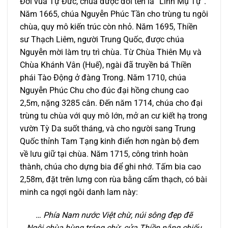
Đời vua Tự Đức, chùa được đổi tên là “Linh Mụ Tự”.
Năm 1665, chúa Nguyễn Phúc Tần cho trùng tu ngôi
chùa, quy mô kiến trúc còn nhỏ. Năm 1695, Thiền
sư Thạch Liêm, người Trung Quốc, được chúa
Nguyễn mời làm trụ trì chùa. Từ Chùa Thiên Mụ và
Chùa Khánh Vân (Huế), ngài đã truyền bá Thiền
phái Tào Động ở đàng Trong. Năm 1710, chúa
Nguyễn Phúc Chu cho đúc đại hồng chung cao
2,5m, nặng 3285 cân. Đến năm 1714, chúa cho đại
trùng tu chùa với quy mô lớn, mở an cư kiết hạ trong
vườn Tỳ Da suốt tháng, và cho người sang Trung
Quốc thỉnh Tam Tạng kinh điển hơn ngàn bộ đem
về lưu giữ tại chùa. Năm 1715, công trình hoàn
thành, chúa cho dựng bia để ghi nhớ. Tấm bia cao
2,58m, đặt trên lưng con rùa bằng cẩm thạch, có bài
minh ca ngợi ngôi danh lam này:
… Phía Nam nước Việt chừ, núi sông đẹp đẽ
Ngôi chùa hùng tráng chừ, cửa Thiền nắng chiếu