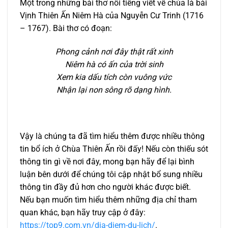
Một trong những bài thơ nổi tiếng viết về chùa là bài
Vịnh Thiên Ấn Niêm Hà của Nguyễn Cư Trinh (1716
– 1767). Bài thơ có đoạn:
Phong cảnh nơi đây thật rất xinh
Niêm hà có ấn của trời sinh
Xem kia dấu tích còn vuông vức
Nhận lại non sông rõ dạng hình.
Vậy là chúng ta đã tìm hiểu thêm được nhiều thông
tin bổ ích ở Chùa Thiên Ấn rồi đấy! Nếu còn thiếu sót
thông tin gì về nơi đây, mong bạn hãy để lại bình
luận bên dưới để chúng tôi cập nhật bổ sung nhiều
thông tin đầy đủ hơn cho người khác được biết.
Nếu bạn muốn tìm hiểu thêm những địa chỉ tham
quan khác, bạn hãy truy cập ở đây:
https://top9.com.vn/dia-diem-du-lich/
.