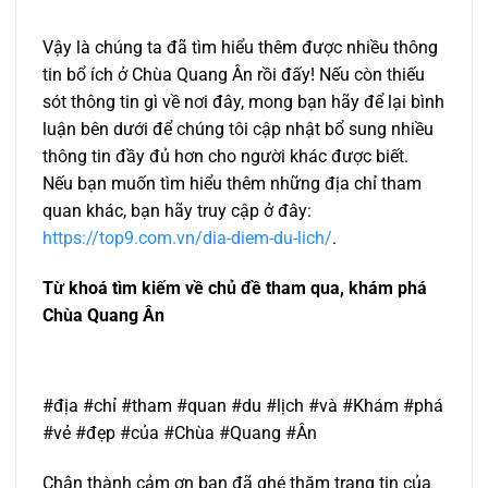
Vậy là chúng ta đã tìm hiểu thêm được nhiều thông
tin bổ ích ở Chùa Quang Ân rồi đấy! Nếu còn thiếu
sót thông tin gì về nơi đây, mong bạn hãy để lại bình
luận bên dưới để chúng tôi cập nhật bổ sung nhiều
thông tin đầy đủ hơn cho người khác được biết.
Nếu bạn muốn tìm hiểu thêm những địa chỉ tham
quan khác, bạn hãy truy cập ở đây:
https://top9.com.vn/dia-diem-du-lich/
.
Từ khoá tìm kiếm về chủ đề tham qua, khám phá
Chùa Quang Ân
#địa #chỉ #tham #quan #du #lịch #và #Khám #phá
#vẻ #đẹp #của #Chùa #Quang #Ân
Chân thành cảm ơn bạn đã ghé thăm trang tin của