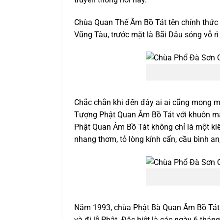
Chùa Quan Thế Âm Bồ Tát tên chính thức
Vũng Tàu, trước mặt là Bãi Dâu sóng vỗ r
Chắc chắn khi đến đây ai ai cũng mong 
Tượng Phật Quan Âm Bồ Tát với khuôn mặt
Phật Quan Âm Bồ Tát không chỉ là một kiế
nhang thơm, tỏ lòng kính cẩn, cầu bình an,
Năm 1993, chùa Phật Bà Quan Âm Bồ Tát đ
và đi lễ Phật. Đặc biệt là các ngày 6 thá