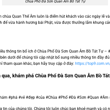
Chùa Phổ Đà Sơn Quan Âm Bồ Tát Tự
nên chùa Quan Thế Âm luôn là điểm hút khách vào các ngày lễ v
nh để vừa hành hương bái Phật, vừa được thưởng lãm khung cả
iều thông tin bổ ích ở Chùa Phổ Đà Sơn Quan Âm Bồ Tát Tự – #1 
 bên dưới để chúng tôi cập nhật bổ sung nhiều thông tin đầy đ
ỉ tham quan khác, bạn hãy truy cập ở đây:
https://top9.com.vn
m qua, khám phá Chùa Phổ Đà Sơn Quan Âm Bồ Tát
#Khám #phá #vẻ #đẹp #của #Chùa #Phổ #Đà #Sơn #Quan #Âm 
tin của chúng tôi. Chúng tôi luôn chúc bạn khoẻ mạnh và có n