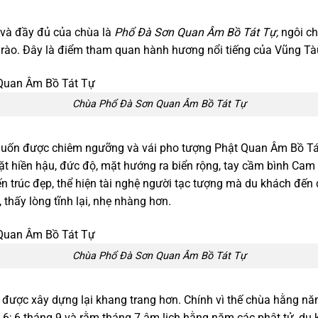
 và đầy đủ của chùa là
Phổ Đà Sơn Quan Âm Bồ Tát Tự,
ngôi ch
ì rào. Đây là điểm tham quan hành hương nổi tiếng của Vũng Tà
Chùa Phổ Đà Sơn Quan Âm Bồ Tát Tự
muốn được chiêm ngưỡng và vái pho tượng Phật Quan Âm Bồ Tát
 hiền hậu, đức độ, mặt hướng ra biển rộng, tay cầm bình Cam L
n trúc đẹp, thể hiện tài nghệ người tạc tượng mà du khách đến
 thấy lòng tĩnh lại, nhẹ nhàng hơn.
Chùa Phổ Đà Sơn Quan Âm Bồ Tát Tự
ược xây dựng lại khang trang hơn. Chính vì thế chùa hằng năm
ng 6; 6 tháng 9 và rằm tháng 7 âm lịch hằng năm các phật tử, du 