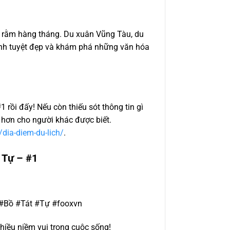
à rằm hàng tháng. Du xuân Vũng Tàu, du
nh tuyệt đẹp và khám phá những văn hóa
rồi đấy! Nếu còn thiếu sót thông tin gì
ủ hơn cho người khác được biết.
/dia-diem-du-lich/
.
 Tự – #1
#Bồ #Tát #Tự #fooxvn
hiều niềm vui trong cuộc sống!