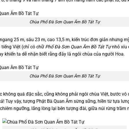
Chùa Phổ Đà Sơn Quan Âm Bồ Tát Tự
ngang 25 m, sâu 23 m, cao 13,5 m, kiến trúc đơn giản nhưng mỹ 
 tiếng Việt (chỉ có chữ
Phổ Đà Sơn Quan Âm Bồ Tát Tự
nhỏ xíu 
ày khiến ta dễ nhận biết rằng đây là ngôi chùa của người Hoa.
Chùa Phổ Đà Sơn Quan Âm Bồ Tát Tự
úc không quá đặc sắc, cũng không phải ngôi chùa Việt, bước vô
cả! Tuy vậy, tượng Phật Bà Quan Âm sừng sững, hiền từ tựa lưng
hiêm ngưỡng, lắng lòng lại bên tượng đài, giữa núi rừng trầm 