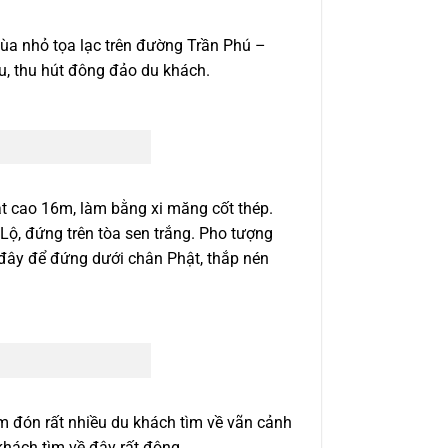
ùa nhỏ tọa lạc trên đường Trần Phú –
u, thu hút đông đảo du khách.
 cao 16m, làm bằng xi măng cốt thép.
ộ, đứng trên tòa sen trắng. Pho tượng
 đây để đứng dưới chân Phật, thắp nén
 đón rất nhiều du khách tìm về vãn cảnh
khách tìm về đây rất đông.