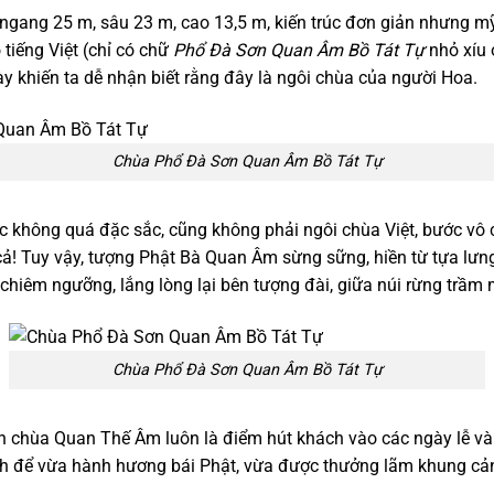
ngang 25 m, sâu 23 m, cao 13,5 m, kiến trúc đơn giản nhưng mỹ 
 tiếng Việt (chỉ có chữ
Phổ Đà Sơn Quan Âm Bồ Tát Tự
nhỏ xíu 
ày khiến ta dễ nhận biết rằng đây là ngôi chùa của người Hoa.
Chùa Phổ Đà Sơn Quan Âm Bồ Tát Tự
úc không quá đặc sắc, cũng không phải ngôi chùa Việt, bước vô
cả! Tuy vậy, tượng Phật Bà Quan Âm sừng sững, hiền từ tựa lưng
hiêm ngưỡng, lắng lòng lại bên tượng đài, giữa núi rừng trầm 
Chùa Phổ Đà Sơn Quan Âm Bồ Tát Tự
nên chùa Quan Thế Âm luôn là điểm hút khách vào các ngày lễ v
nh để vừa hành hương bái Phật, vừa được thưởng lãm khung cả