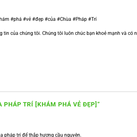
Khám #phá #vẻ #đẹp #của #Chùa #Pháp #Trí
tin của chúng tôi. Chúng tôi luôn chúc bạn khoẻ mạnh và có n
 PHÁP TRÍ [KHÁM PHÁ VẺ ĐẸP]
”
a pháp trí để thắp hương cầu nguyện.