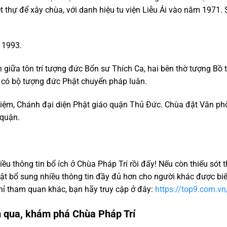
ệt thự để xây chùa, với danh hiệu tu viện Liễu Ái vào năm 1971.
 1993.
h giữa tôn trí tượng đức Bổn sư Thích Ca, hai bên thờ tượng Bồ 
 có bộ tượng đức Phật chuyển pháp luân.
 Niệm, Chánh đại diện Phật giáo quận Thủ Đức. Chùa đặt Văn p
 quận.
ều thông tin bổ ích ở Chùa Pháp Trí rồi đấy! Nếu còn thiếu sót 
hật bổ sung nhiều thông tin đầy đủ hơn cho người khác được biế
ỉ tham quan khác, bạn hãy truy cập ở đây:
https://top9.com.vn
 qua, khám phá Chùa Pháp Trí