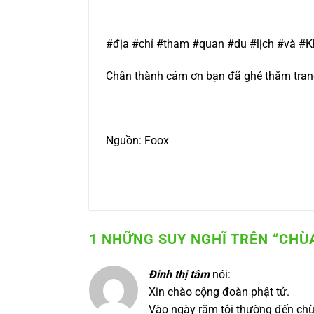
#địa #chỉ #tham #quan #du #lịch #và #
Chân thành cảm ơn bạn đã ghé thăm trang 
Nguồn: Foox
1 NHỮNG SUY NGHĨ TRÊN “
CHÙA
Đinh thị tâm
nói:
Xin chào cộng đoàn phật tử.
Vào ngày rằm tôi thường đến chù