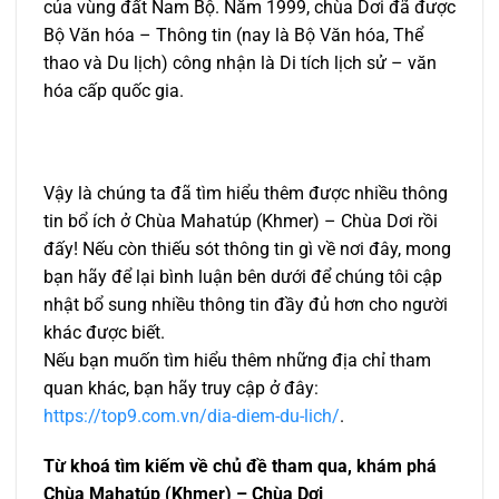
của vùng đất Nam Bộ. Năm 1999, chùa Dơi đã được
Bộ Văn hóa – Thông tin (nay là Bộ Văn hóa, Thể
thao và Du lịch) công nhận là Di tích lịch sử – văn
hóa cấp quốc gia.
Vậy là chúng ta đã tìm hiểu thêm được nhiều thông
tin bổ ích ở Chùa Mahatúp (Khmer) – Chùa Dơi rồi
đấy! Nếu còn thiếu sót thông tin gì về nơi đây, mong
bạn hãy để lại bình luận bên dưới để chúng tôi cập
nhật bổ sung nhiều thông tin đầy đủ hơn cho người
khác được biết.
Nếu bạn muốn tìm hiểu thêm những địa chỉ tham
quan khác, bạn hãy truy cập ở đây:
https://top9.com.vn/dia-diem-du-lich/
.
Từ khoá tìm kiếm về chủ đề tham qua, khám phá
Chùa Mahatúp (Khmer) – Chùa Dơi