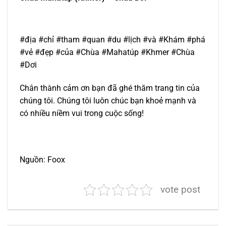
#địa #chỉ #tham #quan #du #lịch #và #Khám #phá
#vẻ #đẹp #của #Chùa #Mahatúp #Khmer #Chùa
#Dơi
Chân thành cảm ơn bạn đã ghé thăm trang tin của
chúng tôi. Chúng tôi luôn chúc bạn khoẻ mạnh và
có nhiều niềm vui trong cuộc sống!
Nguồn: Foox
vote post