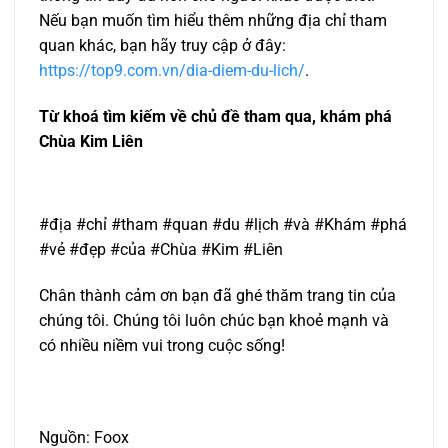
Nếu bạn muốn tìm hiểu thêm những địa chỉ tham
quan khác, bạn hãy truy cập ở đây:
https://top9.com.vn/dia-diem-du-lich/
.
Từ khoá tìm kiếm về chủ đề tham qua, khám phá
Chùa Kim Liên
#địa #chỉ #tham #quan #du #lịch #và #Khám #phá
#vẻ #đẹp #của #Chùa #Kim #Liên
Chân thành cảm ơn bạn đã ghé thăm trang tin của
chúng tôi. Chúng tôi luôn chúc bạn khoẻ mạnh và
có nhiều niềm vui trong cuộc sống!
Nguồn: Foox