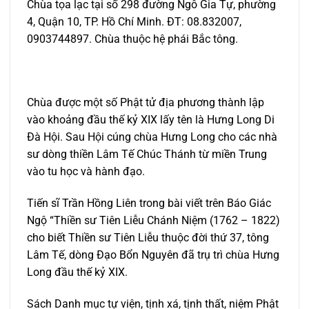
Chùa tọa lạc tại số 298 đường Ngô Gia Tự, phường
4, Quận 10, TP. Hồ Chí Minh. ĐT: 08.832007,
0903744897. Chùa thuộc hệ phái Bắc tông.
Chùa được một số Phật tử địa phương thành lập
vào khoảng đầu thế kỷ XIX lấy tên là Hưng Long Di
Đà Hội. Sau Hội cúng chùa Hưng Long cho các nhà
sư dòng thiền Lâm Tế Chúc Thánh từ miền Trung
vào tu học và hành đạo.
Tiến sĩ Trần Hồng Liên trong bài viết trên Báo Giác
Ngộ “Thiền sư Tiên Liễu Chánh Niệm (1762 – 1822)
cho biết Thiền sư Tiên Liễu thuộc đời thứ 37, tông
Lâm Tế, dòng Đạo Bổn Nguyên đã trụ trì chùa Hưng
Long đầu thế kỷ XIX.
Sách Danh mục tự viện, tịnh xá, tịnh thất, niệm Phật