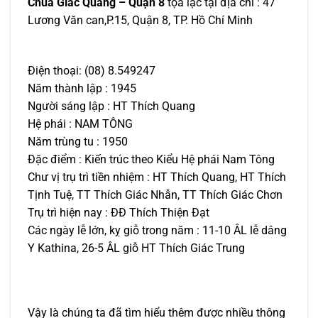
Chùa Giác Quang – Quận 8
tọa lạc tại địa chỉ : 47
Lương Văn can,P.15, Quận 8, TP. Hồ Chí Minh
Điện thoại: (08) 8.549247
Năm thành lập : 1945
Người sáng lập : HT Thích Quang
Hệ phái : NAM TÔNG
Năm trùng tu : 1950
Đặc điểm : Kiến trúc theo Kiểu Hệ phái Nam Tông
Chư vị trụ trì tiền nhiệm : HT Thích Quang, HT Thích
Tịnh Tuệ, TT Thích Giác Nhẫn, TT Thích Giác Chơn
Trụ trì hiện nay : ĐĐ Thích Thiện Đạt
Các ngày lễ lớn, kỵ giỗ trong năm : 11-10 ÂL lễ dâng
Y Kathina, 26-5 ÂL giỗ HT Thích Giác Trung
Vậy là chúng ta đã tìm hiểu thêm được nhiều thông