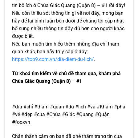
tin bổ ích ở Chùa Giác Quang (Quận 8) – #1 rồi đấy!
Nếu còn thiếu sót thông tin gì về nơi đây, mong bạn
hãy để lại bình luận bên dưới để chúng tôi cập nhật
bổ sung nhiều thông tin đầy đủ hơn cho người khác
được biết.
Nếu bạn muốn tìm hiểu thêm những địa chỉ tham
quan khác, bạn hãy truy cập ở đây:
https://top9.com.vn/dia-diem-du-lich/
.
Từ khoá tìm kiếm về chủ đề tham qua, khám phá
Chùa Giác Quang (Quận 8) – #1
#địa #chỉ #tham #quan #du #lịch #và #Khám #phá
#vẻ #đẹp #của #Chùa #Giác #Quang #Quận
#fooxvn
Chân thành cảm ơn bạn đã ghé thăm trang tin của