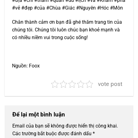
#địa #chỉ #tham #quan #du #lịch #và #Khám #phá
#vẻ #đẹp #của #Chùa #Giác #Nguyên #Hóc #Môn
Chân thành cảm ơn bạn đã ghé thăm trang tin của
chúng tôi. Chúng tôi luôn chúc bạn khoẻ mạnh và
có nhiều niềm vui trong cuộc sống!
Nguồn: Foox
vote post
Để lại một bình luận
Email của bạn sẽ không được hiển thị công khai.
Các trường bắt buộc được đánh dấu
*