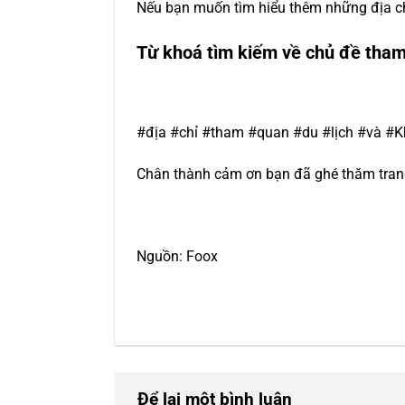
Nếu bạn muốn tìm hiểu thêm những địa ch
Từ khoá tìm kiếm về chủ đề tham
#địa #chỉ #tham #quan #du #lịch #và 
Chân thành cảm ơn bạn đã ghé thăm trang 
Nguồn: Foox
Để lại một bình luận