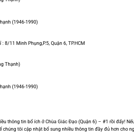
 Thạnh (1946-1990)
hỉ : 8/11 Minh Phụng,P.5, Quận 6, TP.HCM
ng Thạnh)
 Thạnh (1946-1990)
ều thông tin bổ ích ở Chùa Giác Đạo (Quận 6) – #1 rồi đấy! Nếu c
ể chúng tôi cập nhật bổ sung nhiều thông tin đầy đủ hơn cho ng