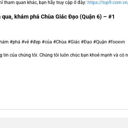
ỉ tham quan khác, bạn hãy truy cập ở đây:
https://top9.com.vn
 qua, khám phá Chùa Giác Đạo (Quận 6) – #1
#Khám #phá #vẻ #đẹp #của #Chùa #Giác #Đạo #Quận #fooxvn
tin của chúng tôi. Chúng tôi luôn chúc bạn khoẻ mạnh và có n