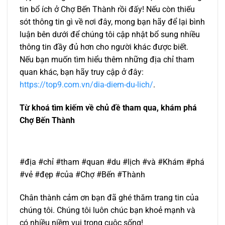
tin bổ ích ở Chợ Bến Thành rồi đấy! Nếu còn thiếu
sót thông tin gì về nơi đây, mong bạn hãy để lại bình
luận bên dưới để chúng tôi cập nhật bổ sung nhiều
thông tin đầy đủ hơn cho người khác được biết.
Nếu bạn muốn tìm hiểu thêm những địa chỉ tham
quan khác, bạn hãy truy cập ở đây:
https://top9.com.vn/dia-diem-du-lich/
.
Từ khoá tìm kiếm về chủ đề tham qua, khám phá
Chợ Bến Thành
#địa #chỉ #tham #quan #du #lịch #và #Khám #phá
#vẻ #đẹp #của #Chợ #Bến #Thành
Chân thành cảm ơn bạn đã ghé thăm trang tin của
chúng tôi. Chúng tôi luôn chúc bạn khoẻ mạnh và
có nhiều niềm vui trong cuộc sống!