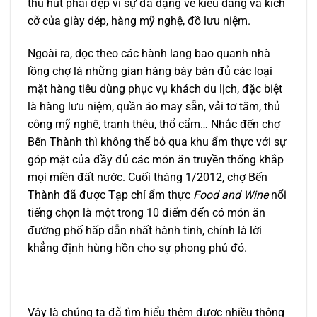
thu hút phái đẹp vì sự đa dạng về kiểu dáng và kích
cỡ của giày dép, hàng mỹ nghệ, đồ lưu niệm.
Ngoài ra, dọc theo các hành lang bao quanh nhà
lồng chợ là những gian hàng bày bán đủ các loại
mặt hàng tiêu dùng phục vụ khách du lịch, đặc biệt
là hàng lưu niệm, quần áo may sẵn, vải tơ tằm, thủ
công mỹ nghệ, tranh thêu, thổ cẩm… Nhắc đến chợ
Bến Thành thì không thể bỏ qua khu ẩm thực với sự
góp mặt của đầy đủ các món ăn truyền thống khắp
mọi miền đất nước. Cuối tháng 1/2012, chợ Bến
Thành đã được Tạp chí ẩm thực
Food and Wine
nổi
tiếng chọn là một trong 10 điểm đến có món ăn
đường phố hấp dẫn nhất hành tinh, chính là lời
khẳng định hùng hồn cho sự phong phú đó.
Vậy là chúng ta đã tìm hiểu thêm được nhiều thông