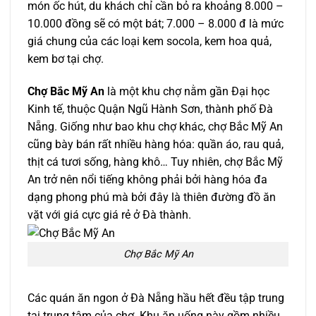
món ốc hút, du khách chỉ cần bỏ ra khoảng 8.000 –
10.000 đồng sẽ có một bát; 7.000 – 8.000 đ là mức
giá chung của các loại kem socola, kem hoa quả,
kem bơ tại chợ.
Chợ Bắc Mỹ An
là một khu chợ nằm gần Đại học
Kinh tế, thuộc Quận Ngũ Hành Sơn, thành phố Đà
Nẵng. Giống như bao khu chợ khác, chợ Bắc Mỹ An
cũng bày bán rất nhiều hàng hóa: quần áo, rau quả,
thịt cá tươi sống, hàng khô… Tuy nhiên, chợ Bắc Mỹ
An trở nên nổi tiếng không phải bởi hàng hóa đa
dạng phong phú mà bởi đây là thiên đường đồ ăn
vặt với giá cực giá rẻ ở Đà thành.
Chợ Bắc Mỹ An
Các quán ăn ngon ở Đà Nẵng hầu hết đều tập trung
tại trung tâm của chợ. Khu ăn uống này gồm nhiều