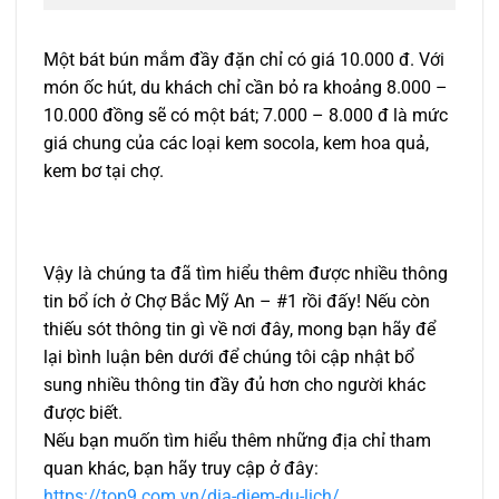
Một bát bún mắm đầy đặn chỉ có giá 10.000 đ. Với
món ốc hút, du khách chỉ cần bỏ ra khoảng 8.000 –
10.000 đồng sẽ có một bát; 7.000 – 8.000 đ là mức
giá chung của các loại kem socola, kem hoa quả,
kem bơ tại chợ.
Vậy là chúng ta đã tìm hiểu thêm được nhiều thông
tin bổ ích ở Chợ Bắc Mỹ An – #1 rồi đấy! Nếu còn
thiếu sót thông tin gì về nơi đây, mong bạn hãy để
lại bình luận bên dưới để chúng tôi cập nhật bổ
sung nhiều thông tin đầy đủ hơn cho người khác
được biết.
Nếu bạn muốn tìm hiểu thêm những địa chỉ tham
quan khác, bạn hãy truy cập ở đây:
https://top9.com.vn/dia-diem-du-lich/
.