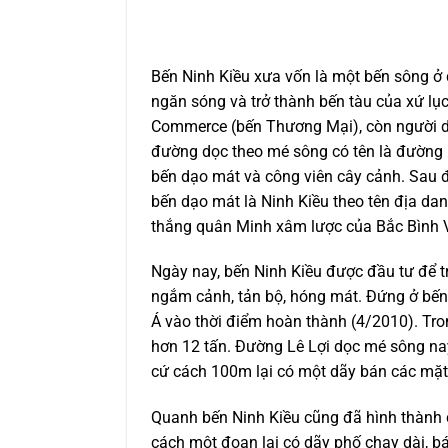
Bến Ninh Kiều xưa vốn là một bến sông ở
ngăn sóng và trở thành bến tàu của xứ lụ
Commerce (bến Thương Mại), còn người dân
đường dọc theo mé sông có tên là đường 
bến dạo mát và công viên cây cảnh. Sau đ
bến dạo mát là Ninh Kiều theo tên địa dan
thắng quân Minh xâm lược của Bắc Bình 
Ngày nay, bến Ninh Kiều được đầu tư để t
ngắm cảnh, tản bộ, hóng mát. Đứng ở bến
Á vào thời điểm hoàn thành (4/2010). Tro
hơn 12 tấn. Đường Lê Lợi dọc mé sông na
cứ cách 100m lại có một dãy bán các mặt 
Quanh bến Ninh Kiều cũng đã hình thành c
cách một đoạn lại có dãy phố chạy dài, b