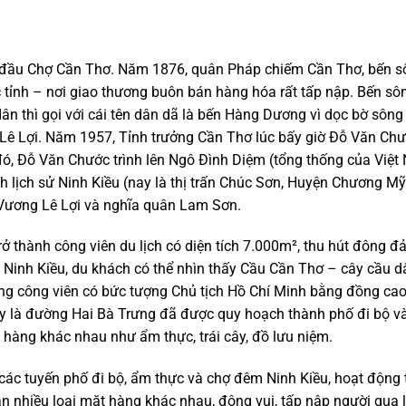
 đầu Chợ Cần Thơ. Năm 1876, quân Pháp chiếm Cần Thơ, bến s
c tỉnh – nơi giao thương buôn bán hàng hóa rất tấp nập. Bến sô
 thì gọi với cái tên dân dã là bến Hàng Dương vì dọc bờ sông
Lê Lợi. Năm 1957, Tỉnh trưởng Cần Thơ lúc bấy giờ Đỗ Văn Ch
ó, Đỗ Văn Chước trình lên Ngô Đình Diệm (tổng thống của Việt 
h lịch sử Ninh Kiều (nay là thị trấn Chúc Sơn, Huyện Chương Mỹ
Vương Lê Lợi và nghĩa quân Lam Sơn.
rở thành công viên du lịch có diện tích 7.000m², thu hút đông
 Ninh Kiều, du khách có thể nhìn thấy Cầu Cần Thơ – cây cầu 
ng công viên có bức tượng Chủ tịch Hồ Chí Minh bằng đồng cao 
y là đường Hai Bà Trưng đã được quy hoạch thành phố đi bộ và
hàng khác nhau như ẩm thực, trái cây, đồ lưu niệm.
ác tuyến phố đi bộ, ẩm thực và chợ đêm Ninh Kiều, hoạt động 
án nhiều loại mặt hàng khác nhau, đông vui, tấp nập người qua