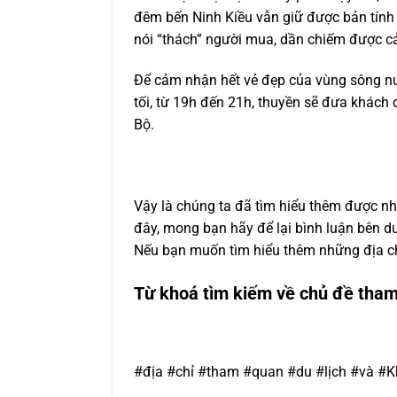
đêm bến Ninh Kiều vẫn giữ được bản tính 
nói “thách” người mua, dần chiếm được c
Để cảm nhận hết vẻ đẹp của vùng sông nướ
tối, từ 19h đến 21h, thuyền sẽ đưa khác
Bộ.
Vậy là chúng ta đã tìm hiểu thêm được nhiề
đây, mong bạn hãy để lại bình luận bên d
Nếu bạn muốn tìm hiểu thêm những địa ch
Từ khoá tìm kiếm về chủ đề tham
#địa #chỉ #tham #quan #du #lịch #và #