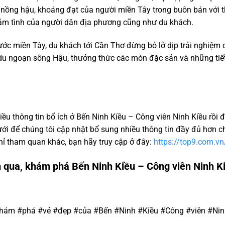
nồng hậu, khoáng đạt của người miền Tây trong buôn bán với t
ảm tình của người dân địa phương cũng như du khách.
c miền Tây, du khách tới Cần Thơ đừng bỏ lỡ dịp trải nghiệm d
h du ngoạn sông Hậu, thưởng thức các món đặc sản và những t
u thông tin bổ ích ở Bến Ninh Kiều – Công viên Ninh Kiều rồi đấ
ưới để chúng tôi cập nhật bổ sung nhiều thông tin đầy đủ hơn c
ỉ tham quan khác, bạn hãy truy cập ở đây:
https://top9.com.vn
 qua, khám phá Bến Ninh Kiều – Công viên Ninh K
Khám #phá #vẻ #đẹp #của #Bến #Ninh #Kiều #Công #viên #Nin