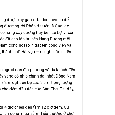
ông được xây gạch, đá dọc theo bờ để
ng được người Pháp đặt tên là Quai de
 có hàng cây dương hay bến Lê Lợi vì con
ước đã cho lập tại bến Hàng Dương một
Nam cộng hòa) xin đặt tên công viên và
, thành phố Hà Nội) – nơi ghi dấu chiến
 đảo người dân địa phương và du khách đến
dây văng có nhịp chính dài nhất Đông Nam
7,2m, đặt trên bệ cao 3,6m, trọng lượng
 chợ đêm đầu tiên của Cần Thơ. Tại đây,
từ 4 giờ chiều đến tầm 12 giờ đêm. Cứ
 lại ăn uống, mua sắm. Tiểu thương ở chợ