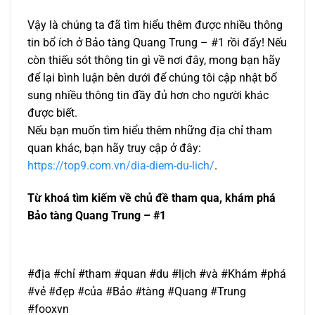
Vậy là chúng ta đã tìm hiểu thêm được nhiều thông
tin bổ ích ở Bảo tàng Quang Trung – #1 rồi đấy! Nếu
còn thiếu sót thông tin gì về nơi đây, mong bạn hãy
để lại bình luận bên dưới để chúng tôi cập nhật bổ
sung nhiều thông tin đầy đủ hơn cho người khác
được biết.
Nếu bạn muốn tìm hiểu thêm những địa chỉ tham
quan khác, bạn hãy truy cập ở đây:
https://top9.com.vn/dia-diem-du-lich/
.
Từ khoá tìm kiếm về chủ đề tham qua, khám phá
Bảo tàng Quang Trung – #1
#địa #chỉ #tham #quan #du #lịch #và #Khám #phá
#vẻ #đẹp #của #Bảo #tàng #Quang #Trung
#fooxvn