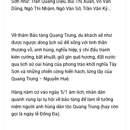
Sơn như: Trần Quang Diệu, Bùi Thị Xuân, Võ Văn
Dũng, Ngô Thì Nhậm, Ngô Văn Sở, Trần Văn Kỷ…
Về thăm Bảo tàng Quang Trung, du khách sẽ như
được ngược dòng lịch sử để sống với tinh thần
thượng võ, anh hùng, nghĩa hiệp, ý chí đấu tranh
kiên cường, bất khuất, giữ gìn quê hương, đất nước
qua lịch sử oai hùng của phong trào khởi nghĩa Tây
Sơn và những chiến công hiển hách, lừng lẫy của
Quang Trung – Nguyễn Huệ.
Hàng năm cứ vào ngày 5/1 âm lịch, nhân dân
quanh vùng lại tụ hội về bảo tàng để làm lễ tưởng
niệm người anh hùng dân tộc Quang Trung (hay còn
gọi là ngày lễ Đống Đa).