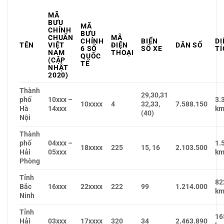
MÃ
BƯU
MÃ
CHÍNH
BƯU
CHUẨN
MÃ
CHÍNH
BIỂN
DI
TÊN
VIỆT
ĐIỆN
DÂN SỐ
6 SỐ
SỐ XE
TÍ
NAM
THOẠI
QUỐC
(CẬP
TẾ
NHẬT
2020)
Thành
29,30,31
phố
10xxx –
3.
10xxxx
4
32,33,
7.588.150
Hà
14xxx
km
(40)
Nội
Thành
phố
04xxx –
1.
18xxxx
225
15, 16
2.103.500
Hải
05xxx
km
Phòng
Tỉnh
82
Bắc
16xxx
22xxxx
222
99
1.214.000
km
Ninh
Tỉnh
16
Hải
03xxx
17xxxx
320
34
2.463.890