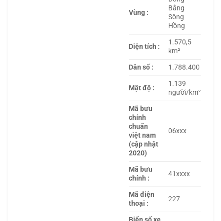
Bằng
Vùng :
Sông
Hồng
1.570,5
Diện tích :
km²
Dân số :
1.788.400
1.139
Mật độ :
người/km²
Mã bưu
chính
chuẩn
06xxx
việt nam
(cập nhật
2020)
Mã bưu
41xxxx
chính :
Mã điện
227
thoại :
Biển số xe