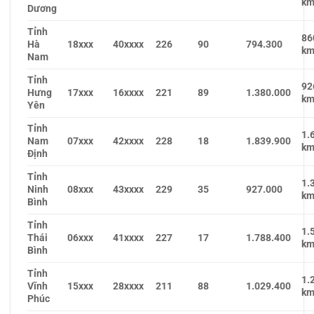
km
Dương
Tỉnh
86
Hà
18xxx
40xxxx
226
90
794.300
km
Nam
Tỉnh
92
Hưng
17xxx
16xxxx
221
89
1.380.000
km
Yên
Tỉnh
1.
Nam
07xxx
42xxxx
228
18
1.839.900
km
Định
Tỉnh
1.
Ninh
08xxx
43xxxx
229
35
927.000
km
Bình
Tỉnh
1.
Thái
06xxx
41xxxx
227
17
1.788.400
km
Bình
Tỉnh
1.
Vĩnh
15xxx
28xxxx
211
88
1.029.400
km
Phúc