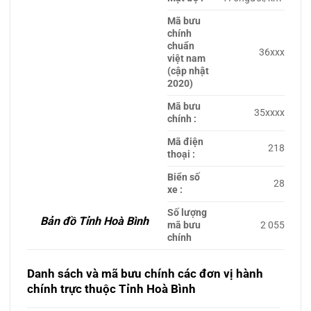
Mã bưu
chính
chuẩn
36xxx
việt nam
(cập nhật
2020)
Mã bưu
35xxxx
chính :
Mã điện
218
thoại :
Biển số
28
xe :
Số lượng
Bản đồ Tỉnh Hoà Bình
mã bưu
2 055
chính
Danh sách và mã bưu chính các đơn vị hành
chính
trực thuộc Tỉnh Hoà Bình