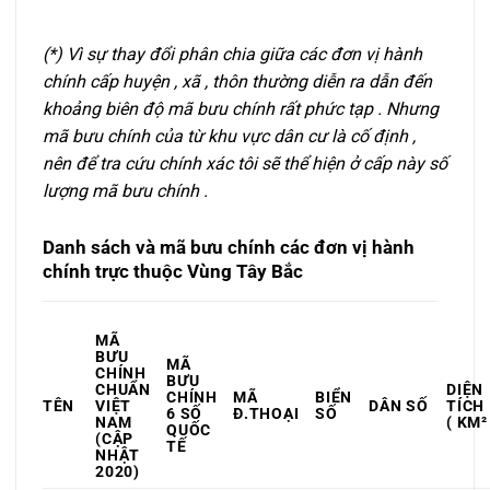
(*) Vì sự thay đổi phân chia giữa các đơn vị hành
chính cấp huyện , xã , thôn thường diễn ra dẫn đến
khoảng biên độ mã bưu chính rất phức tạp . Nhưng
mã bưu chính của từ khu vực dân cư là cố định ,
nên để tra cứu chính xác tôi sẽ thể hiện ở cấp này số
lượng mã bưu chính .
Danh sách và mã bưu chính các đơn vị hành
chính
trực thuộc Vùng Tây Bắc
MÃ
BƯU
MÃ
CHÍNH
BƯU
CHUẨN
DIỆN
CHÍNH
MÃ
BIỂN
TÊN
VIỆT
DÂN SỐ
TÍCH
6 SỐ
Đ.THOẠI
SỐ
NAM
( KM²
QUỐC
(CẬP
TẾ
NHẬT
2020)