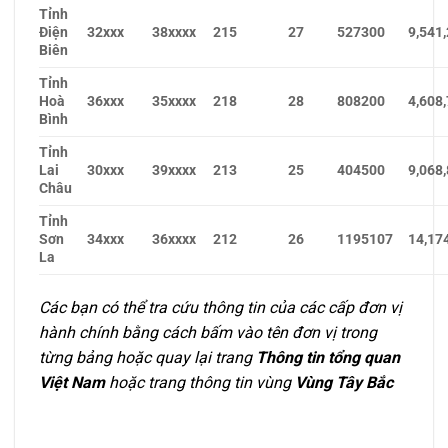
Tỉnh
Điện
32xxx
38xxxx
215
27
527300
9,541,
Biên
Tỉnh
Hoà
36xxx
35xxxx
218
28
808200
4,608,
Bình
Tỉnh
Lai
30xxx
39xxxx
213
25
404500
9,068,
Châu
Tỉnh
Sơn
34xxx
36xxxx
212
26
1195107
14,17
La
Các bạn có thể tra cứu thông tin của các cấp đơn vị
hành chính bằng cách bấm vào tên đơn vị trong
từng bảng hoặc quay lại trang
Thông tin tổng quan
Việt Nam
hoặc trang thông tin vùng
Vùng Tây Bắc