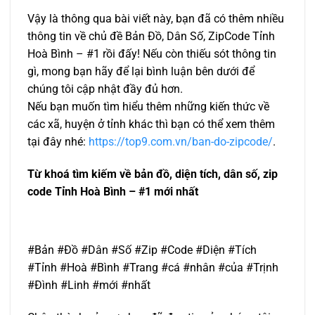
Vậy là thông qua bài viết này, bạn đã có thêm nhiều
thông tin về chủ đề Bản Đồ, Dân Số, ZipCode Tỉnh
Hoà Bình – #1 rồi đấy! Nếu còn thiếu sót thông tin
gì, mong bạn hãy để lại bình luận bên dưới để
chúng tôi cập nhật đầy đủ hơn.
Nếu bạn muốn tìm hiểu thêm những kiến thức về
các xã, huyện ở tỉnh khác thì bạn có thể xem thêm
tại đây nhé:
https://top9.com.vn/ban-do-zipcode/
.
Từ khoá tìm kiếm về bản đồ, diện tích, dân số, zip
code Tỉnh Hoà Bình – #1 mới nhất
#Bản #Đồ #Dân #Số #Zip #Code #Diện #Tích
#Tỉnh #Hoà #Bình #Trang #cá #nhân #của #Trịnh
#Đình #Linh #mới #nhất