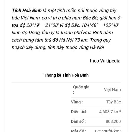
Tỉnh Hoà Bình
là một tỉnh miền núi thuộc vùng tây
bắc Việt Nam, có vị trí ở phía nam Bắc Bộ, giới hạn ở
tọa độ 20°19′ – 21°08′ vĩ độ Bắc, 104°48′ – 105°40′
kinh độ Đông, tỉnh lỵ là thành phố Hòa Bình nằm
cách trung tâm thủ đô Hà Nội 73 km. Trong quy
hoạch xây dựng, tỉnh này thuộc vùng Hà Nội
theo Wikipedia
Thống kê Tỉnh Hoà Bình
Quốc gia
Việt Nam
:
Vùng :
Tây Bắc
Diện tích :
4,608,7 km²
Dân số :
808,200
Mật độ :
175người/km²