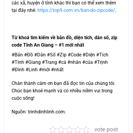
các xã, huyện ở tỉnh khác thì bạn có thể xem thêm
tại đây nhé:
https://top9.com.vn/ban-do-zipcode/
.
Từ khoá tìm kiếm về bản đồ, diện tích, dân số, zip
code Tỉnh An Giang – #1 mới nhất
#Bản #Đồ #Dân #Số #Zip #Code #Diện #Tích
#Tỉnh #Giang #Trang #cá #nhân #của #Trịnh
#Đình #Linh #mới #nhất
Chân thành cảm ơn bạn đã đọc tin của chúng tôi.
Chúc bạn khoẻ mạnh và có nhiều niềm vui trong
cuộc sống!
Nguồn: trinhdinhlinh.com.
vote post