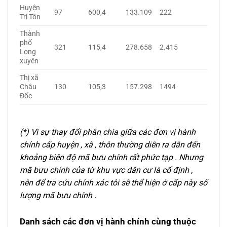
Huyện
97
600,4
133.109
222
Tri Tôn
Thành
phố
321
115,4
278.658
2.415
Long
xuyên
Thị xã
Châu
130
105,3
157.298
1494
Đốc
(*) Vì sự thay đổi phân chia giữa các đơn vị hành
chính cấp huyện , xã , thôn thường diễn ra dẫn đến
khoảng biên độ mã bưu chính rất phức tạp . Nhưng
mã bưu chính của từ khu vực dân cư là cố định ,
nên để tra cứu chính xác tôi sẽ thể hiện ở cấp này số
lượng mã bưu chính .
Danh sách các đơn vị hành chính cùng thuộc