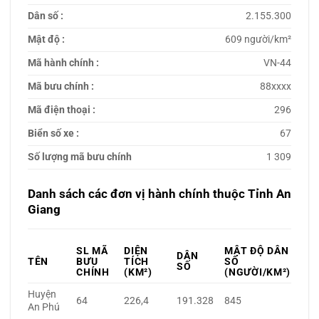
Dân số :
2.155.300
Mật độ :
609 người/km²
Mã hành chính :
VN-44
Mã bưu chính :
88xxxx
Mã điện thoại :
296
Biển số xe :
67
Số lượng mã bưu chính
1 309
Danh sách các đơn vị hành chính thuộc Tỉnh An
Giang
SL MÃ
DIỆN
MẬT ĐỘ DÂN
DÂN
TÊN
BƯU
TÍCH
SỐ
SỐ
CHÍNH
(KM²)
(NGƯỜI/KM²)
Huyện
64
226,4
191.328
845
An Phú