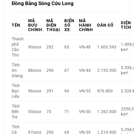
Đồng Bằng Sông Cửu Long
MÃ
MÃ
BIỂN
MÃ
DIỆN
TÊN
BƯU
ĐIỆN
SỐ
HÀNH
DÂN SỐ
TÍCH
CHÍNH
THOẠI
XE
CHÍNH
Thành
phố
1.409,
90xxxx
292
65
VN-48
1.603.543
Cần
km²
Thơ
Tỉnh
3.536,
An
88xxxx
296
67
VN-44
2.155.300
km²
Giang
Tỉnh
Bạc
96xxxx
291
94
VN-55
876.800
2.526 
Liêu
Tỉnh
2359,5
Bến
93xxxx
75
71
VN-50
1.262.000
km²
Tre
Tỉnh
5.294,
Cà
97xxxx
290
69
VN-59
1.219.900