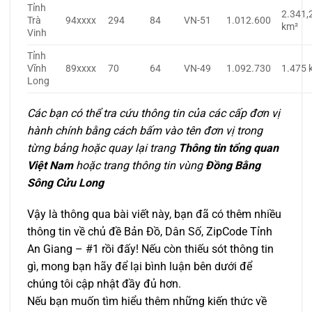
Tỉnh
2.341,
Trà
94xxxx
294
84
VN-51
1.012.600
km²
Vinh
Tỉnh
Vĩnh
89xxxx
70
64
VN-49
1.092.730
1.475 
Long
Các bạn có thể tra cứu thông tin của các cấp đơn vị
hành chính bằng cách bấm vào tên đơn vị trong
từng bảng hoặc quay lại trang
Thông tin tổng quan
Việt Nam
hoặc trang thông tin vùng
Đồng Bằng
Sông Cửu Long
Vậy là thông qua bài viết này, bạn đã có thêm nhiều
thông tin về chủ đề Bản Đồ, Dân Số, ZipCode Tỉnh
An Giang – #1 rồi đấy! Nếu còn thiếu sót thông tin
gì, mong bạn hãy để lại bình luận bên dưới để
chúng tôi cập nhật đầy đủ hơn.
Nếu bạn muốn tìm hiểu thêm những kiến thức về