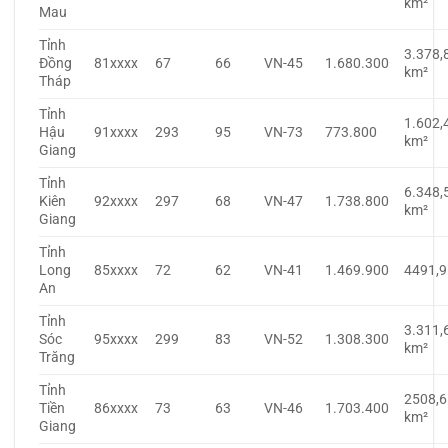
km²
Mau
Tỉnh
3.378,
Đồng
81xxxx
67
66
VN-45
1.680.300
km²
Tháp
Tỉnh
1.602,
Hậu
91xxxx
293
95
VN-73
773.800
km²
Giang
Tỉnh
6.348,
Kiên
92xxxx
297
68
VN-47
1.738.800
km²
Giang
Tỉnh
Long
85xxxx
72
62
VN-41
1.469.900
4491,
An
Tỉnh
3.311,
Sóc
95xxxx
299
83
VN-52
1.308.300
km²
Trăng
Tỉnh
2508,6
Tiền
86xxxx
73
63
VN-46
1.703.400
km²
Giang