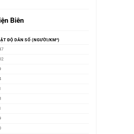
iện Biên
ẬT ĐỘ DÂN SỐ (NGƯỜI/KM²)
47
02
9
4
1
3
1
9
0