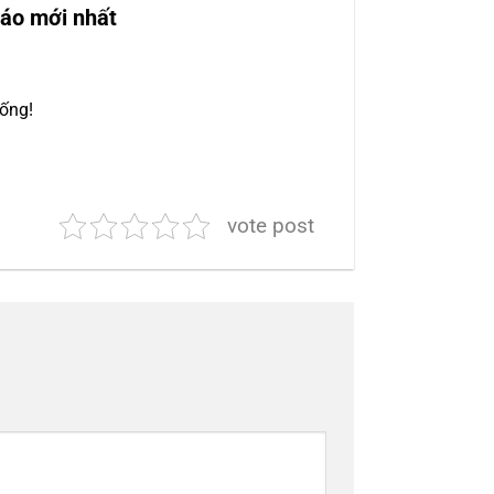
iáo mới nhất
sống!
vote post