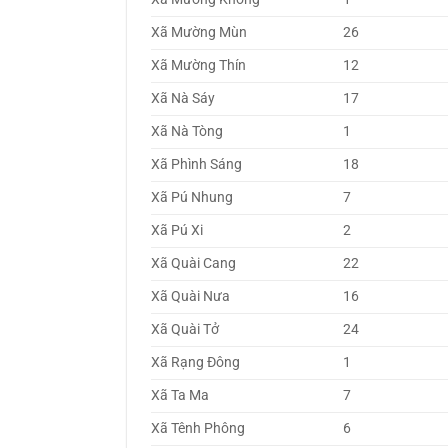
Xã Mường Mùn
26
Xã Mường Thín
12
Xã Nà Sáy
17
Xã Nà Tòng
1
Xã Phình Sáng
18
Xã Pú Nhung
7
Xã Pú Xi
2
Xã Quài Cang
22
Xã Quài Nưa
16
Xã Quài Tở
24
Xã Rạng Đông
1
Xã Ta Ma
7
Xã Tênh Phông
6