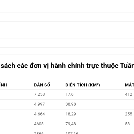
sách các đơn vị hành chính trực thuộc Tuầ
ÍNH
DÂN SỐ
DIỆN TÍCH (KM²)
MẬT
7.258
17,6
412
4.997
38,98
4.664
18,29
255
4608
79,48
58
2866
107,16