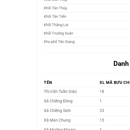
Khối Tân Thủy
Khối Tân Tiến
Khối Thắng Lợi
Khối Trường Xuân
Khu phố Tân Giang
Danh 
TÊN
SL MÃ BƯU CH
Thị trấn Tuần Giáo
18
Xã Chiềng Đông
1
Xã Chiềng Sinh
23
Xã Mùn Chung
15
Xã Mường Khong
1