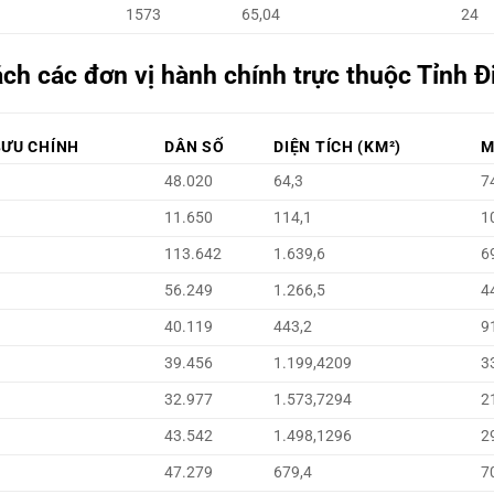
1573
65,04
24
ch các đơn vị hành chính trực thuộc Tỉnh Đ
BƯU CHÍNH
DÂN SỐ
DIỆN TÍCH (KM²)
M
48.020
64,3
7
11.650
114,1
1
113.642
1.639,6
6
56.249
1.266,5
4
40.119
443,2
9
39.456
1.199,4209
3
32.977
1.573,7294
2
43.542
1.498,1296
2
47.279
679,4
7