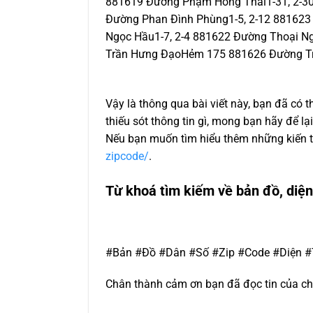
881619 Đường Phạm Hồng Thái1-31, 2-30
Đường Phan Đình Phùng1-5, 2-12 881623
Ngọc Hầu1-7, 2-4 881622 Đường Thoại N
Trần Hưng ĐạoHẻm 175 881626 Đường T
Vậy là thông qua bài viết này, bạn đã có 
thiếu sót thông tin gì, mong bạn hãy để l
Nếu bạn muốn tìm hiểu thêm những kiến th
zipcode/
.
Từ khoá tìm kiếm về bản đồ, diện
#Bản #Đồ #Dân #Số #Zip #Code #Diện #T
Chân thành cảm ơn bạn đã đọc tin của ch