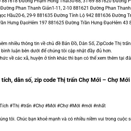
 881618 Đường Phạm Hồng Thái30-68, 31-69 881620 Đường P
 Đường Phan Thanh Giản1-11, 2-10 881621 Đường Phan Thanh
gọc Hầu20-6, 29-9 881635 Đường Tỉnh Lộ 942 881636 Đường T
rần Hưng ĐạoHẻm 197 881625 Đường Trần Hưng ĐạoHẻm 43 
thêm nhiều thông tin về chủ đề Bản Đồ, Dân Số, ZipCode Thị trấ
ại bình luận bên dưới để chúng tôi cập nhật đầy đủ hơn.
ức về các xã, huyện ở tỉnh khác thì bạn có thể xem thêm tại đ
 tích, dân số, zip code Thị trấn Chợ Mới – Chợ Mới
ích #Thị #trấn #Chợ #Mới #Chợ #Mới #mới #nhất
úng tôi. Chúc bạn khoẻ mạnh và có nhiều niềm vui trong cuộc 