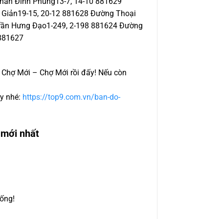
han Đình Phùng13-7, 14-10 881629
 Giản19-15, 20-12 881628 Đường Thoại
rần Hưng Đạo1-249, 2-198 881624 Đường
881627
n Chợ Mới – Chợ Mới rồi đấy! Nếu còn
ây nhé:
https://top9.com.vn/ban-do-
 mới nhất
sống!