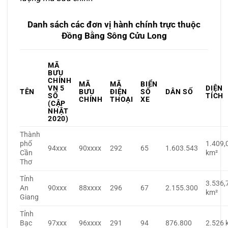
Danh sách các đơn vị hành chính trực thuộc
Đồng Bằng Sông Cửu Long
MÃ
BƯU
CHÍNH
MÃ
MÃ
BIỂN
VN 5
DIỆN
TÊN
BƯU
ĐIỆN
SỐ
DÂN SỐ
SỐ
TÍCH
CHÍNH
THOẠI
XE
(CẬP
NHẬT
2020)
Thành
phố
1.409,
94xxx
90xxxx
292
65
1.603.543
Cần
km²
Thơ
Tỉnh
3.536,
An
90xxx
88xxxx
296
67
2.155.300
km²
Giang
Tỉnh
Bạc
97xxx
96xxxx
291
94
876.800
2.526 