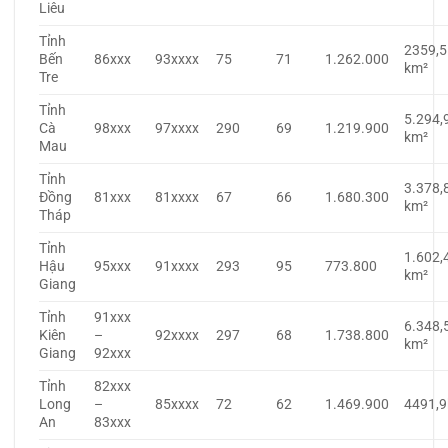
Liêu
Tỉnh
2359,5
Bến
86xxx
93xxxx
75
71
1.262.000
km²
Tre
Tỉnh
5.294,
Cà
98xxx
97xxxx
290
69
1.219.900
km²
Mau
Tỉnh
3.378,
Đồng
81xxx
81xxxx
67
66
1.680.300
km²
Tháp
Tỉnh
1.602,
Hậu
95xxx
91xxxx
293
95
773.800
km²
Giang
Tỉnh
91xxx
6.348,
Kiên
–
92xxxx
297
68
1.738.800
km²
Giang
92xxx
Tỉnh
82xxx
Long
–
85xxxx
72
62
1.469.900
4491,
An
83xxx