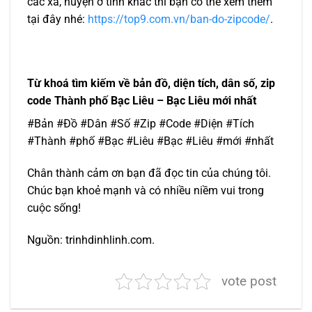
các xã, huyện ở tỉnh khác thì bạn có thể xem thêm
tại đây nhé:
https://top9.com.vn/ban-do-zipcode/
.
Từ khoá tìm kiếm về bản đồ, diện tích, dân số, zip
code Thành phố Bạc Liêu – Bạc Liêu mới nhất
#Bản #Đồ #Dân #Số #Zip #Code #Diện #Tích
#Thành #phố #Bạc #Liêu #Bạc #Liêu #mới #nhất
Chân thành cảm ơn bạn đã đọc tin của chúng tôi.
Chúc bạn khoẻ mạnh và có nhiều niềm vui trong
cuộc sống!
Nguồn: trinhdinhlinh.com.
vote post