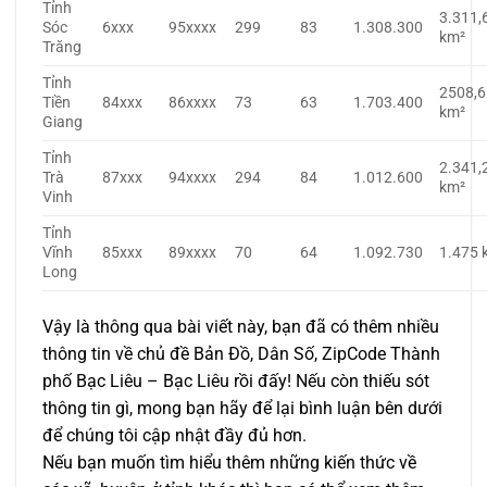
Tỉnh
3.311,
Sóc
6xxx
95xxxx
299
83
1.308.300
km²
Trăng
Tỉnh
2508,6
Tiền
84xxx
86xxxx
73
63
1.703.400
km²
Giang
Tỉnh
2.341,
Trà
87xxx
94xxxx
294
84
1.012.600
km²
Vinh
Tỉnh
Vĩnh
85xxx
89xxxx
70
64
1.092.730
1.475 
Long
Vậy là thông qua bài viết này, bạn đã có thêm nhiều
thông tin về chủ đề Bản Đồ, Dân Số, ZipCode Thành
phố Bạc Liêu – Bạc Liêu rồi đấy! Nếu còn thiếu sót
thông tin gì, mong bạn hãy để lại bình luận bên dưới
để chúng tôi cập nhật đầy đủ hơn.
Nếu bạn muốn tìm hiểu thêm những kiến thức về