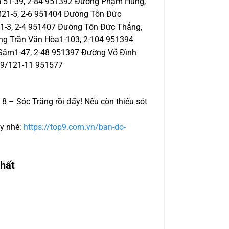
 51-39, 2-84 951392 Đường Phạm Hùng,
21-5, 2-6 951404 Đường Tôn Đức
-3, 2-4 951407 Đường Tôn Đức Thắng,
g Trần Văn Hòa1-103, 2-104 951394
Sâm1-47, 2-48 951397 Đường Võ Đình
 9/121-11 951577
8 – Sóc Trăng rồi đấy! Nếu còn thiếu sót
ây nhé:
https://top9.com.vn/ban-do-
nhất