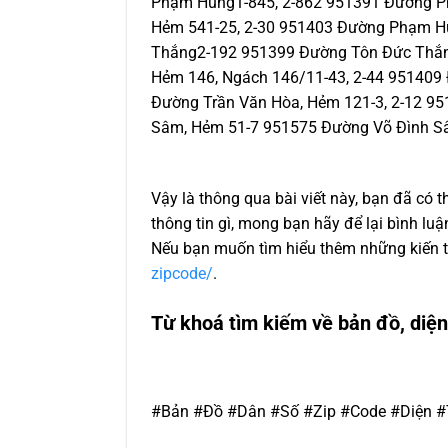
Phạm Hùng1-845, 2-862 951391 Đường P
Hẻm 541-25, 2-30 951403 Đường Phạm H
Thắng2-192 951399 Đường Tôn Đức Thắng
Hẻm 146, Ngách 146/11-43, 2-44 951409
Đường Trần Văn Hòa, Hẻm 121-3, 2-12 9
Sâm, Hẻm 51-7 951575 Đường Võ Đình Sâ
Vậy là thông qua bài viết này, bạn đã có 
thông tin gì, mong bạn hãy để lại bình lu
Nếu bạn muốn tìm hiểu thêm những kiến th
zipcode/
.
Từ khoá tìm kiếm về bản đồ, diện
#Bản #Đồ #Dân #Số #Zip #Code #Diện #