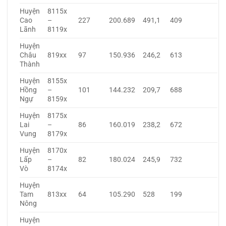
Huyện
8115x
Cao
–
227
200.689
491,1
409
Lãnh
8119x
Huyện
Châu
819xx
97
150.936
246,2
613
Thành
Huyện
8155x
Hồng
–
101
144.232
209,7
688
Ngự
8159x
Huyện
8175x
Lai
–
86
160.019
238,2
672
Vung
8179x
Huyện
8170x
Lấp
–
82
180.024
245,9
732
Vò
8174x
Huyện
Tam
813xx
64
105.290
528
199
Nông
Huyện