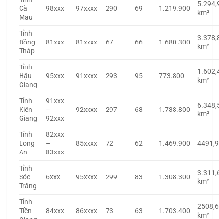
5.294,
Cà
98xxx
97xxxx
290
69
1.219.900
km²
Mau
Tỉnh
3.378,
Đồng
81xxx
81xxxx
67
66
1.680.300
km²
Tháp
Tỉnh
1.602,
Hậu
95xxx
91xxxx
293
95
773.800
km²
Giang
Tỉnh
91xxx
6.348,
Kiên
–
92xxxx
297
68
1.738.800
km²
Giang
92xxx
Tỉnh
82xxx
Long
–
85xxxx
72
62
1.469.900
4491,
An
83xxx
Tỉnh
3.311,
Sóc
6xxx
95xxxx
299
83
1.308.300
km²
Trăng
Tỉnh
2508,6
Tiền
84xxx
86xxxx
73
63
1.703.400
km²