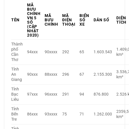
MÃ
BƯU
CHÍNH
MÃ
MÃ
BIỂN
VN 5
DIỆN
TÊN
BƯU
ĐIỆN
SỐ
DÂN SỐ
SỐ
TÍCH
CHÍNH
THOẠI
XE
(CẬP
NHẬT
2020)
Thành
phố
1.409,
94xxx
90xxxx
292
65
1.603.543
Cần
km²
Thơ
Tỉnh
3.536,
An
90xxx
88xxxx
296
67
2.155.300
km²
Giang
Tỉnh
Bạc
97xxx
96xxxx
291
94
876.800
2.526 
Liêu
Tỉnh
2359,5
Bến
86xxx
93xxxx
75
71
1.262.000
km²
Tre
Tỉnh