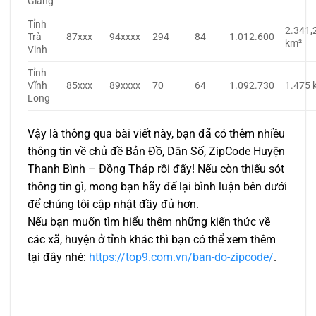
Giang
Tỉnh
2.341,
Trà
87xxx
94xxxx
294
84
1.012.600
km²
Vinh
Tỉnh
Vĩnh
85xxx
89xxxx
70
64
1.092.730
1.475 
Long
Vậy là thông qua bài viết này, bạn đã có thêm nhiều
thông tin về chủ đề Bản Đồ, Dân Số, ZipCode Huyện
Thanh Bình – Đồng Tháp rồi đấy! Nếu còn thiếu sót
thông tin gì, mong bạn hãy để lại bình luận bên dưới
để chúng tôi cập nhật đầy đủ hơn.
Nếu bạn muốn tìm hiểu thêm những kiến thức về
các xã, huyện ở tỉnh khác thì bạn có thể xem thêm
tại đây nhé:
https://top9.com.vn/ban-do-zipcode/
.