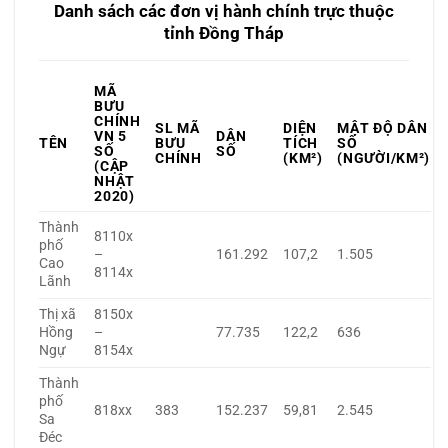
Danh sách các đơn vị hành chính trực thuộc
tỉnh Đồng Tháp
MÃ
BƯU
CHÍNH
SL MÃ
DIỆN
MẬT ĐỘ DÂN
VN 5
DÂN
TÊN
BƯU
TÍCH
SỐ
SỐ
SỐ
CHÍNH
(KM²)
(NGƯỜI/KM²)
(CẬP
NHẬT
2020)
Thành
8110x
phố
–
161.292
107,2
1.505
Cao
8114x
Lãnh
Thị xã
8150x
Hồng
–
77.735
122,2
636
Ngự
8154x
Thành
phố
818xx
383
152.237
59,81
2.545
Sa
Đéc