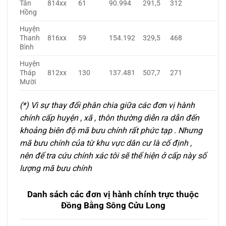
Tân
814xx
61
90.994
291,5
312
Hồng
Huyện
Thanh
816xx
59
154.192
329,5
468
Bình
Huyện
Tháp
812xx
130
137.481
507,7
271
Mười
(*) Vì sự thay đổi phân chia giữa các đơn vị hành
chính cấp huyện , xã , thôn thường diễn ra dẫn đến
khoảng biên độ mã bưu chính rất phức tạp . Nhưng
mã bưu chính của từ khu vực dân cư là cố định ,
nên để tra cứu chính xác tôi sẽ thể hiện ở cấp này số
lượng mã bưu chính
Danh sách các đơn vị hành chính trực thuộc
Đồng Bằng Sông Cửu Long