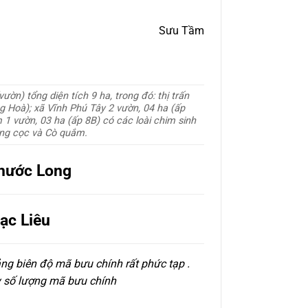
Sưu Tầm
vườn) tổng diện tích 9 ha, trong đó: thị trấn
g Hoà); xã Vĩnh Phú Tây 2 vườn, 04 ha (ấp
1 vườn, 03 ha (ấp 8B) có các loài chim sinh
Còng cọc và Cò quắm.
Phước Long
ạc Liêu
ảng biên độ mã bưu chính rất phức tạp .
ày số lượng mã bưu chính