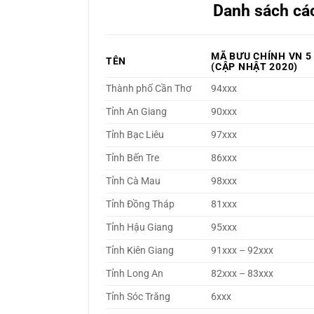
Danh sách cá
MÃ BƯU CHÍNH VN 5
TÊN
(CẬP NHẬT 2020)
Thành phố Cần Thơ
94xxx
Tỉnh An Giang
90xxx
Tỉnh Bạc Liêu
97xxx
Tỉnh Bến Tre
86xxx
Tỉnh Cà Mau
98xxx
Tỉnh Đồng Tháp
81xxx
Tỉnh Hậu Giang
95xxx
Tỉnh Kiên Giang
91xxx – 92xxx
Tỉnh Long An
82xxx – 83xxx
Tỉnh Sóc Trăng
6xxx