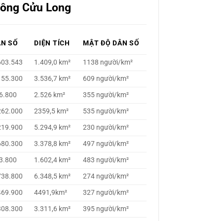
Sông Cửu Long
ÂN SỐ
DIỆN TÍCH
MẬT ĐỘ DÂN SỐ
603.543
1.409,0 km²
1138 người/km²
155.300
3.536,7 km²
609 người/km²
6.800
2.526 km²
355 người/km²
262.000
2359,5 km²
535 người/km²
219.900
5.294,9 km²
230 người/km²
680.300
3.378,8 km²
497 người/km²
3.800
1.602,4 km²
483 người/km²
738.800
6.348,5 km²
274 người/km²
469.900
4491,9km²
327 người/km²
308.300
3.311,6 km²
395 người/km²