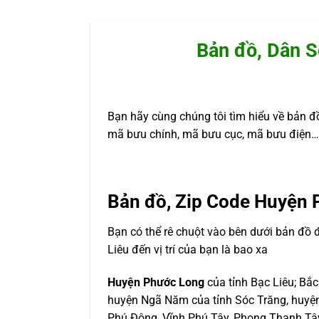
Bản đồ, Dân S
Bạn hãy cùng chúng tôi tìm hiểu về bản đồ
mã bưu chính, mã bưu cục, mã bưu điện… 
Bản đồ, Zip Code Huyện 
Bạn có thể rê chuột vào bên dưới bản đồ
Liêu đến vị trí của bạn là bao xa
Huyện Phước Long
của tỉnh Bạc Liêu; Bắ
huyện Ngã Năm của tỉnh Sóc Trăng, huyện 
Phú Đông, Vĩnh Phú Tây, Phong Thạnh Tâ