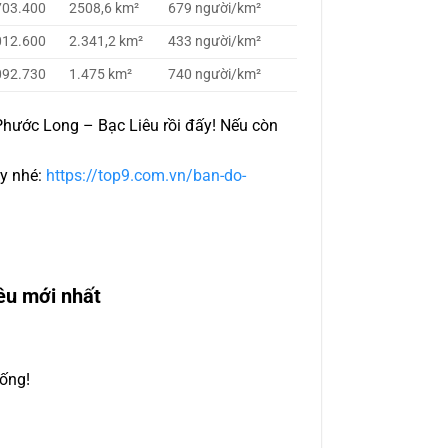
703.400
2508,6 km²
679 người/km²
012.600
2.341,2 km²
433 người/km²
092.730
1.475 km²
740 người/km²
 Phước Long – Bạc Liêu rồi đấy! Nếu còn
ây nhé:
https://top9.com.vn/ban-do-
êu mới nhất
sống!