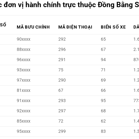
c đơn vị hành chính trực thuộc Đồng Bằng 
 SỐ
MÃ BƯU CHÍNH
MÃ ĐIỆN THOẠI
BIỂN SỐ XE
D
90xxxx
292
65
1.
88xxxx
296
67
2.
96xxxx
291
94
87
93xxxx
75
71
1.
97xxxx
290
69
1.
81xxxx
67
66
1.
91xxxx
293
95
77
92xxxx
297
68
1.
85xxxx
72
62
1.
95xxxx
299
83
1.