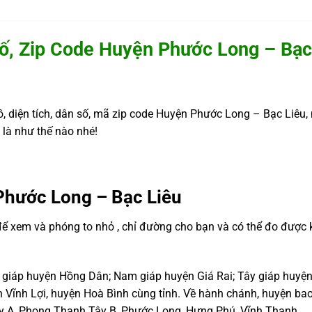
ố, Zip Code Huyện Phước Long – Bạc
, diện tích, dân số, mã zip code Huyện Phước Long – Bạc Liêu, 
là như thế nào nhé!
Phước Long – Bạc Liêu
 để xem và phóng to nhỏ , chỉ đường cho bạn và có thể đo đượ
c giáp huyện Hồng Dân; Nam giáp huyện Giá Rai; Tây giáp huyện
Vĩnh Lợi, huyện Hoà Bình cùng tỉnh. Về hành chánh, huyện bao 
y A, Phong Thạnh Tây B, Phước Long, Hưng Phú, Vĩnh Thanh.