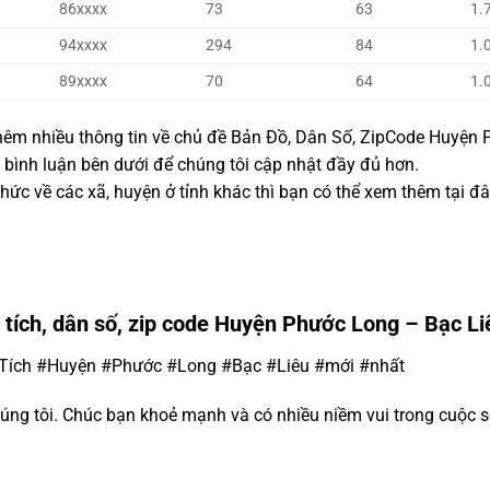
86xxxx
73
63
1.
94xxxx
294
84
1.
89xxxx
70
64
1.
 thêm nhiều thông tin về chủ đề Bản Đồ, Dân Số, ZipCode Huyện
ại bình luận bên dưới để chúng tôi cập nhật đầy đủ hơn.
ức về các xã, huyện ở tỉnh khác thì bạn có thể xem thêm tại đ
 tích, dân số, zip code Huyện Phước Long – Bạc Li
Tích #Huyện #Phước #Long #Bạc #Liêu #mới #nhất
úng tôi. Chúc bạn khoẻ mạnh và có nhiều niềm vui trong cuộc 