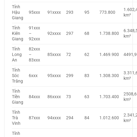
Tỉnh
1.602,
Hậu
95xxx
91xxxx
293
95
773.800
km²
Giang
Tỉnh
91xxx
6.348,
Kiên
–
92xxxx
297
68
1.738.800
km²
Giang
92xxx
Tỉnh
82xxx
Long
–
85xxxx
72
62
1.469.900
4491,
An
83xxx
Tỉnh
3.311,
Sóc
6xxx
95xxxx
299
83
1.308.300
km²
Trăng
Tỉnh
2508,6
Tiền
84xxx
86xxxx
73
63
1.703.400
km²
Giang
Tỉnh
2.341,
Trà
87xxx
94xxxx
294
84
1.012.600
km²
Vinh
Tỉnh