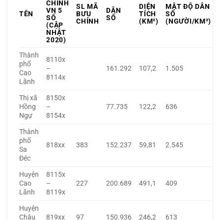
CHÍNH
SL MÃ
DIỆN
MẬT ĐỘ DÂN
VN 5
DÂN
TÊN
BƯU
TÍCH
SỐ
SỐ
SỐ
CHÍNH
(KM²)
(NGƯỜI/KM²)
(CẬP
NHẬT
2020)
Thành
8110x
phố
–
161.292
107,2
1.505
Cao
8114x
Lãnh
Thị xã
8150x
Hồng
–
77.735
122,2
636
Ngự
8154x
Thành
phố
818xx
383
152.237
59,81
2.545
Sa
Đéc
Huyện
8115x
Cao
–
227
200.689
491,1
409
Lãnh
8119x
Huyện
Châu
819xx
97
150.936
246,2
613