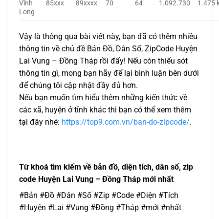
Vĩnh
85xxx
89xxxx
70
64
1.092.730
1.475 
Long
Vậy là thông qua bài viết này, bạn đã có thêm nhiều
thông tin về chủ đề Bản Đồ, Dân Số, ZipCode Huyện
Lai Vung – Đồng Tháp rồi đấy! Nếu còn thiếu sót
thông tin gì, mong bạn hãy để lại bình luận bên dưới
để chúng tôi cập nhật đầy đủ hơn.
Nếu bạn muốn tìm hiểu thêm những kiến thức về
các xã, huyện ở tỉnh khác thì bạn có thể xem thêm
tại đây nhé:
https://top9.com.vn/ban-do-zipcode/
.
Từ khoá tìm kiếm về bản đồ, diện tích, dân số, zip
code Huyện Lai Vung – Đồng Tháp mới nhất
#Bản #Đồ #Dân #Số #Zip #Code #Diện #Tích
#Huyện #Lai #Vung #Đồng #Tháp #mới #nhất