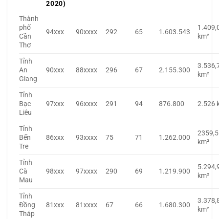
2020)
Thành
phố
1.409,
94xxx
90xxxx
292
65
1.603.543
Cần
km²
Thơ
Tỉnh
3.536,
An
90xxx
88xxxx
296
67
2.155.300
km²
Giang
Tỉnh
Bạc
97xxx
96xxxx
291
94
876.800
2.526 
Liêu
Tỉnh
2359,5
Bến
86xxx
93xxxx
75
71
1.262.000
km²
Tre
Tỉnh
5.294,
Cà
98xxx
97xxxx
290
69
1.219.900
km²
Mau
Tỉnh
3.378,
Đồng
81xxx
81xxxx
67
66
1.680.300
km²
Tháp