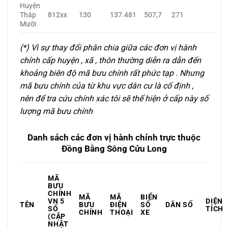
Huyện
Tháp
812xx
130
137.481
507,7
271
Mười
(*) Vì sự thay đổi phân chia giữa các đơn vị hành
chính cấp huyện , xã , thôn thường diễn ra dẫn đến
khoảng biên độ mã bưu chính rất phức tạp . Nhưng
mã bưu chính của từ khu vực dân cư là cố định ,
nên để tra cứu chính xác tôi sẽ thể hiện ở cấp này số
lượng mã bưu chính
Danh sách các đơn vị hành chính trực thuộc
Đồng Bằng Sông Cửu Long
MÃ
BƯU
CHÍNH
MÃ
MÃ
BIỂN
VN 5
DIỆN
TÊN
BƯU
ĐIỆN
SỐ
DÂN SỐ
SỐ
TÍCH
CHÍNH
THOẠI
XE
(CẬP
NHẬT