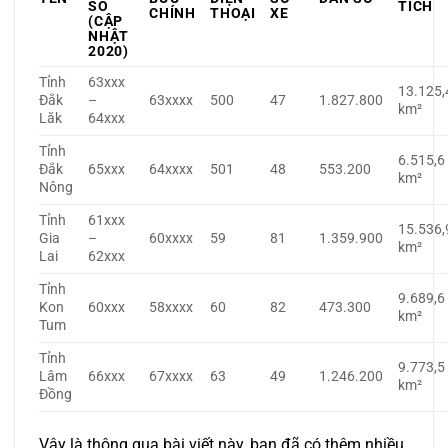
SỐ
TÍCH
CHÍNH
THOẠI
XE
(CẬP
NHẬT
2020)
Tỉnh
63xxx
13.125,
Đắk
–
63xxxx
500
47
1.827.800
km²
Lăk
64xxx
Tỉnh
6.515,6
Đắk
65xxx
64xxxx
501
48
553.200
km²
Nông
Tỉnh
61xxx
15.536,
Gia
–
60xxxx
59
81
1.359.900
km²
Lai
62xxx
Tỉnh
9.689,6
Kon
60xxx
58xxxx
60
82
473.300
km²
Tum
Tỉnh
9.773,5
Lâm
66xxx
67xxxx
63
49
1.246.200
km²
Đồng
Vậy là thông qua bài viết này, bạn đã có thêm nhiều