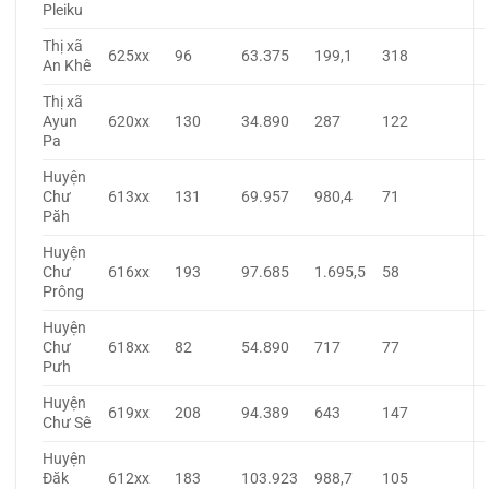
Pleiku
Thị xã
625xx
96
63.375
199,1
318
An Khê
Thị xã
Ayun
620xx
130
34.890
287
122
Pa
Huyện
Chư
613xx
131
69.957
980,4
71
Păh
Huyện
Chư
616xx
193
97.685
1.695,5
58
Prông
Huyện
Chư
618xx
82
54.890
717
77
Pưh
Huyện
619xx
208
94.389
643
147
Chư Sê
Huyện
Đăk
612xx
183
103.923
988,7
105