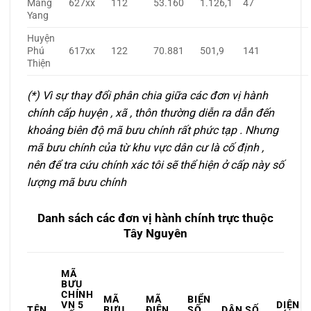
Mang
627xx
112
53.160
1.126,1
47
Yang
Huyện
Phú
617xx
122
70.881
501,9
141
Thiện
(*) Vì sự thay đổi phân chia giữa các đơn vị hành
chính cấp huyện , xã , thôn thường diễn ra dẫn đến
khoảng biên độ mã bưu chính rất phức tạp . Nhưng
mã bưu chính của từ khu vực dân cư là cố định ,
nên để tra cứu chính xác tôi sẽ thể hiện ở cấp này số
lượng mã bưu chính
Danh sách các đơn vị hành chính trực thuộc
Tây Nguyên
MÃ
BƯU
CHÍNH
MÃ
MÃ
BIỂN
VN 5
DIỆN
TÊN
BƯU
ĐIỆN
SỐ
DÂN SỐ