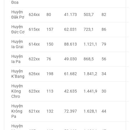
Đoa
Huyện
624xx
80
41.173
503,7
82
Đăk Pơ
Huyện
615xx
157
62.031
723,1
86
Đức Cơ
Huyện
614xx
150
88.613
1.121,1
79
Ia Grai
Huyện
622xx
76
49.030
868,5
56
Ia Pa
Huyện
626xx
198
61.682
1.841,2
34
K’Bang
Huyện
Kông
623xx
113
42.635
1.441,9
30
Chro
Huyện
Krông
621xx
132
72.397
1.628,1
44
Pa
Huyện