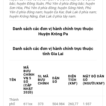
bắc; huyện Đồng Xuân, Phú Yên ở phía đông bắc; huyện
Sơn Hòa, Phú Yên ở phía đông; huyện Sông Hinh, Phú
Yên ở phía đông nam; huyện Ea Kar, Đak Lak ở phía nam;
huyện Krông Năng, Đak Lak ở phía tây nam.
Danh sách các đơn vị hành chính trực thuộc
Huyện Krông Pa
Danh sách các đơn vị hành chính trực thuộc
tỉnh Gia Lai
MÃ
BƯU
CHÍNH
SL MÃ
DIỆN
MẬT ĐỘ DÂN
VN 5
DÂN
TÊN
BƯU
TÍCH
SỐ
SỐ
SỐ
CHÍNH
(KM²)
(NGƯỜI/KM²)
(CẬP
NHẬT
2020)
Thành
phố
611xx
373
504.984
260,77
1.937