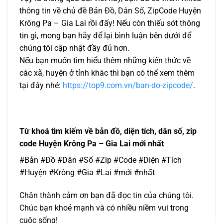
thông tin về chủ đề Bản Đồ, Dân Số, ZipCode Huyện
Krông Pa – Gia Lai rồi đấy! Nếu còn thiếu sót thông
tin gì, mong bạn hãy để lại bình luận bên dưới để
chúng tôi cập nhật đầy đủ hơn.
Nếu bạn muốn tìm hiểu thêm những kiến thức về
các xã, huyện ở tỉnh khác thì bạn có thể xem thêm
tại đây nhé:
https://top9.com.vn/ban-do-zipcode/
.
Từ khoá tìm kiếm về bản đồ, diện tích, dân số, zip
code Huyện Krông Pa – Gia Lai mới nhất
#Bản #Đồ #Dân #Số #Zip #Code #Diện #Tích
#Huyện #Krông #Gia #Lai #mới #nhất
Chân thành cảm ơn bạn đã đọc tin của chúng tôi.
Chúc bạn khoẻ mạnh và có nhiều niềm vui trong
cuộc sống!