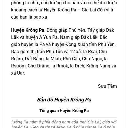
phóng to nhỏ , chỉ đường cho bạn và có thể đo được
khoảng cách từ Huyện Krông Pa – Gia Lai đến vị trí
của bạn là bao xa
Huyện Krông Pa
. Đông giáp Phú Yên. Tây giáp Đắk
Lắk và huyện A Yun Pa. Nam giáp Đắk Lắk. Bắc
giáp huyện Ia Pa và huyện Đồng Xuân tỉnh Phú Yên.
Bao gồm thị trấn Phú Túc và 12 xã: Ia Rsai, Chư
Rcăm, Đất Bằng, Ia Mlah, Phú Cần, Chư Ngọc, Ia
Rsươm, Chư Drăng, Ia Rmok, Ia Dreh, Krông Nang và
xã Uar.
Sưu Tầm
Bản đồ Huyện Krông Pa
Tổng quan Huyện Krông Pa
Krông Pa nằm ở phía đông nam của tỉnh Gia Lai, giáp với
huyện Ea H’leo và thị xã Ayun Pa ở phía tây; Ia Pa ở phía