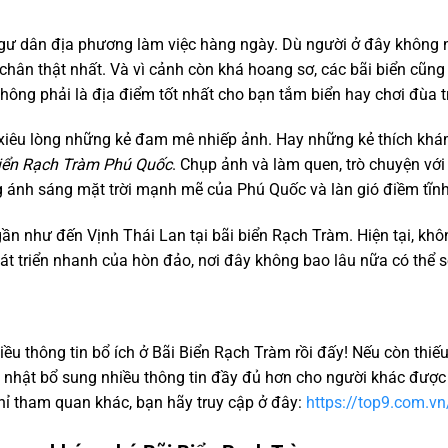
gư dân địa phương làm việc hàng ngày. Dù người ở đây không
 chân thật nhất. Và vì cảnh còn khá hoang sơ, các bãi biển cũng
không phải là địa điểm tốt nhất cho bạn tắm biển hay chơi đùa t
m xiêu lòng những kẻ đam mê nhiếp ảnh. Hay những kẻ thích k
biển Rạch Tràm Phú Quốc
. Chụp ảnh và làm quen, trò chuyện với
g ánh sáng mặt trời mạnh mẽ của Phú Quốc và làn gió điềm tĩnh
 như đến Vịnh Thái Lan tại bãi biển Rạch Tràm. Hiện tại, không
át triển nhanh của hòn đảo, nơi đây không bao lâu nữa có thể s
ều thông tin bổ ích ở Bãi Biển Rạch Tràm rồi đấy! Nếu còn thiếu
p nhật bổ sung nhiều thông tin đầy đủ hơn cho người khác được 
ỉ tham quan khác, bạn hãy truy cập ở đây:
https://top9.com.vn