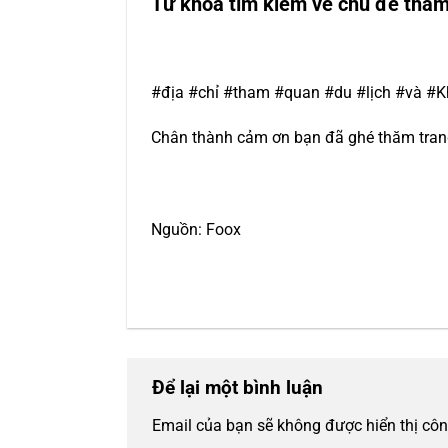
Từ khoá tìm kiếm về chủ đề tha
#địa #chỉ #tham #quan #du #lịch #và #
Chân thành cảm ơn bạn đã ghé thăm trang 
Nguồn: Foox
Để lại một bình luận
Email của bạn sẽ không được hiển thị côn