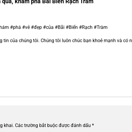
m qua, khám phá Bãi Biển Rạch Tràm
Khám #phá #vẻ #đẹp #của #Bãi #Biển #Rạch #Tràm
tin của chúng tôi. Chúng tôi luôn chúc bạn khoẻ mạnh và có n
g khai.
Các trường bắt buộc được đánh dấu
*