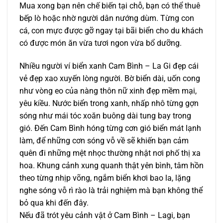
Mua xong bạn nên chế biến tại chỗ, bạn có thể thuê
bếp lò hoặc nhờ người dân nướng dùm. Từng con
cá, con mực được gỡ ngay tại bãi biển cho du khách
có được món ăn vừa tươi ngon vừa bổ dưỡng.
Nhiều người ví biển xanh Cam Bình – La Gi đẹp cái
vẻ đẹp xao xuyến lòng người. Bờ biển dài, uốn cong
như vòng eo của nàng thôn nữ xinh đẹp mềm mại,
yêu kiều. Nước biển trong xanh, nhấp nhô từng gợn
sóng như mái tóc xoăn buông dài tung bay trong
gió. Đến Cam Bình hóng từng cơn gió biển mát lạnh
làm, để những cơn sóng vỗ về sẽ khiến bạn cảm
quên đi những mệt nhọc thường nhật nơi phố thị xa
hoa. Khung cảnh xung quanh thật yên bình, tâm hồn
theo từng nhịp võng, ngắm biển khơi bao la, lặng
nghe sóng vỗ rì rào là trải nghiệm mà bạn không thể
bỏ qua khi đến đây.
Nếu đã trót yêu cảnh vật ở Cam Bình – Lagi, bạn