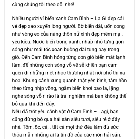
cùng chúng tôi theo dõi nhé!
Nhiều người ví biển xanh Cam Bình – La Gi đẹp cái
vẻ đẹp xao xuyến lòng người. Bờ biển dài, uốn cong
như vòng eo của nàng thôn nữ xinh đẹp mềm mại,
yêu kiều. Nước biển trong xanh, nhấp nhô từng gợn
sóng như mái tóc xoăn buông dài tung bay trong
gió. Đến Cam Bình hóng từng cơn gió biển mát lạnh
làm, để những cơn sóng vỗ về sẽ khiến bạn cảm
quên đi những mệt nhọc thường nhật nơi phố thị xa
hoa. Khung cảnh xung quanh thật yên bình, tâm hồn
theo từng nhịp võng, ngắm biển khơi bao la, lặng
nghe sóng vỗ rì rào là trải nghiệm mà bạn không thể
bỏ qua khi đến đây.
Nếu đã trót yêu cảnh vật ở Cam Bình – Lagi, bạn
cũng đừng bỏ qua hải sản siêu tươi, siêu rẻ ở đây
nhé. Tôm, ốc, cá,.. tất cả mọi thứ đều làm đủ sức
thỏa mãn những ai là tín đồ của các mòn hải sản.