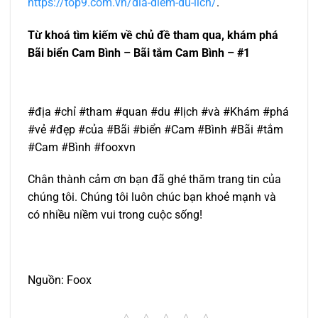
https://top9.com.vn/dia-diem-du-lich/
.
Từ khoá tìm kiếm về chủ đề tham qua, khám phá
Bãi biển Cam Bình – Bãi tắm Cam Bình – #1
#địa #chỉ #tham #quan #du #lịch #và #Khám #phá
#vẻ #đẹp #của #Bãi #biển #Cam #Bình #Bãi #tắm
#Cam #Bình #fooxvn
Chân thành cảm ơn bạn đã ghé thăm trang tin của
chúng tôi. Chúng tôi luôn chúc bạn khoẻ mạnh và
có nhiều niềm vui trong cuộc sống!
Nguồn: Foox