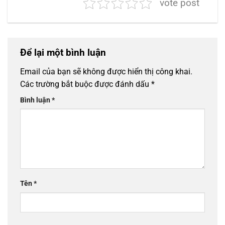
vote post
Để lại một bình luận
Email của bạn sẽ không được hiển thị công khai.
Các trường bắt buộc được đánh dấu
*
Bình luận
*
Tên
*