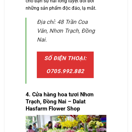
cho bạn sự hài lòng tuyệt đối bởi
những sản phẩm độc đáo, lạ mắt.
Địa chỉ: 48 Trần Coa
Vân, Nhơn Trạch, Đồng
Nai.
SỐ ĐIỆN THOẠI:
O705.992.882
4. Cửa hàng hoa tươi
Nhơn
Trạch, Đồng Nai
– Dalat
Hasfarm Flower Shop