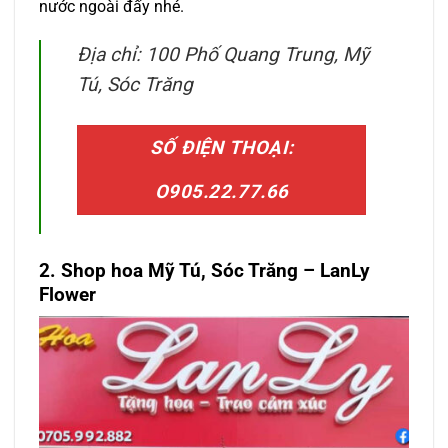
nước ngoài đấy nhé.
Địa chỉ: 100 Phố Quang Trung, Mỹ
Tú, Sóc Trăng
SỐ ĐIỆN THOẠI:
O905.22.77.66
2. Shop hoa Mỹ Tú, Sóc Trăng – LanLy
Flower