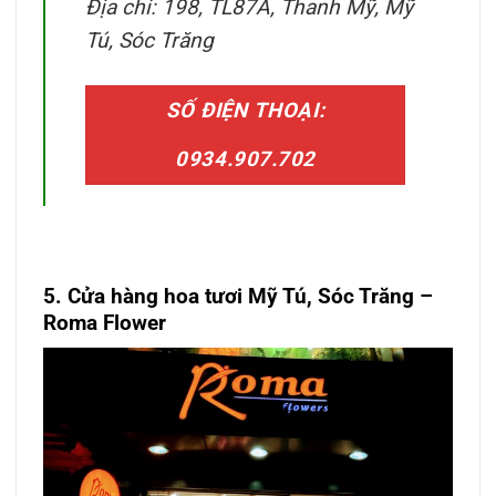
Địa chỉ: 198, TL87A, Thanh Mỹ, Mỹ
Tú, Sóc Trăng
SỐ ĐIỆN THOẠI:
0934.907.702
5. Cửa hàng hoa tươi Mỹ Tú, Sóc Trăng
–
Roma Flower