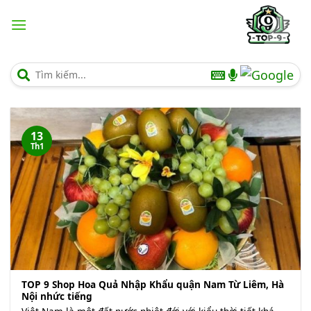
Chuyển
đến
nội
dung
13
Th1
TOP 9 Shop Hoa Quả Nhập Khẩu quận Nam Từ Liêm, Hà
Nội nhức tiếng