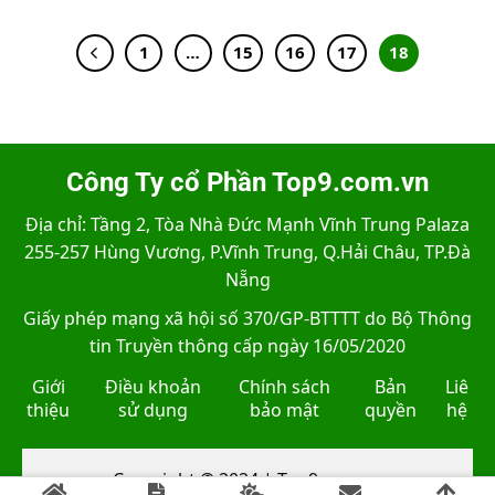
1
…
15
16
17
18
Công Ty cổ Phần Top9.com.vn
Địa chỉ: Tầng 2, Tòa Nhà Đức Mạnh Vĩnh Trung Palaza
255-257 Hùng Vương, P.Vĩnh Trung, Q.Hải Châu, TP.Đà
Nẵng
Giấy phép mạng xã hội số 370/GP-BTTTT do Bộ Thông
tin Truyền thông cấp ngày 16/05/2020
Giới
Điều khoản
Chính sách
Bản
Liê
thiệu
sử dụng
bảo mật
quyền
hệ
Copyright © 2024 | Top9.com.vn