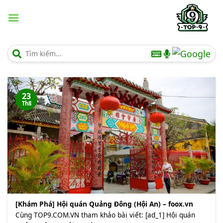
Chuyển
đến
nội
dung
23
Th8
[Khám Phá] Hội quán Quảng Đông (Hội An) – foox.vn
Cùng TOP9.COM.VN tham khảo bài viết: [ad_1] Hội quán