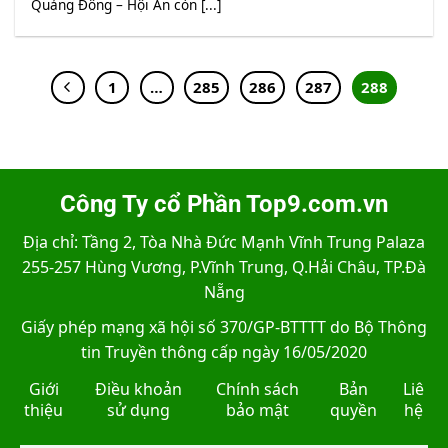
Quảng Đông – Hội An còn [...]
1
…
285
286
287
288
Công Ty cổ Phần Top9.com.vn
Địa chỉ: Tầng 2, Tòa Nhà Đức Mạnh Vĩnh Trung Palaza
255-257 Hùng Vương, P.Vĩnh Trung, Q.Hải Châu, TP.Đà
Nẵng
Giấy phép mạng xã hội số 370/GP-BTTTT do Bộ Thông
tin Truyền thông cấp ngày 16/05/2020
Giới
Điều khoản
Chính sách
Bản
Liê
thiệu
sử dụng
bảo mật
quyền
hệ